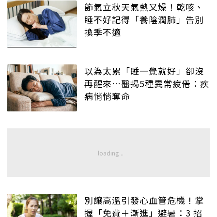
節氣立秋天氣熱又燥！乾咳、
睡不好記得「養陰潤肺」告別
換季不適
以為太累「睡一覺就好」卻沒
再醒來…醫揭5種異常疲倦：疾
病悄悄奪命
別讓高溫引發心血管危機！掌
握「免費＋漸進」避暑：3 招