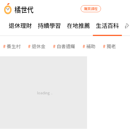
購買課程
退休理財
持續學習
在地推薦
生活百科
養生村
退休金
自書遺囑
補助
獨老