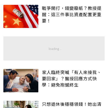
戰爭開打，錢變廢紙？教授提
醒：這三件事比資產配置更重
要！
家人臨終突喊「有人來接我、
要回家」？醫授回應方式快
學：避免抱憾終生
只想退休後穩穩領錢！她出清