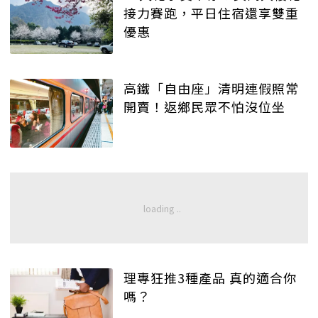
接力賽跑，平日住宿還享雙重
優惠
高鐵「自由座」清明連假照常
開賣！返鄉民眾不怕沒位坐
理專狂推3種產品 真的適合你
嗎？