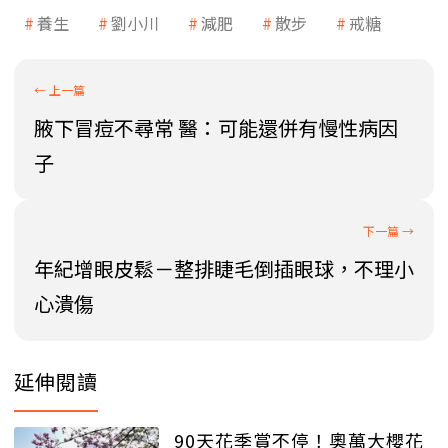
養生
劉小川
減肥
散步
戒糖
腋下冒痘不尋常 醫：可能還併有慢性病因
子
年紀增眼皮鬆－整排睫毛倒插眼球，不理小
心潰傷
延伸閱讀
90天花季賞不停！奧萬大櫻花