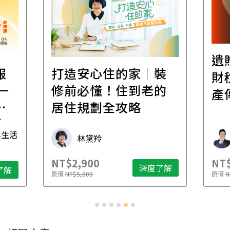
遺
報
打造安心住的家｜裝
財
一
修前必懂！住到老的
產
一
居住規劃全攻略
先
毒生活
林黛羚
NT$2,900
NT$
深度了解
了解
原價
NT$5,600
原價
N