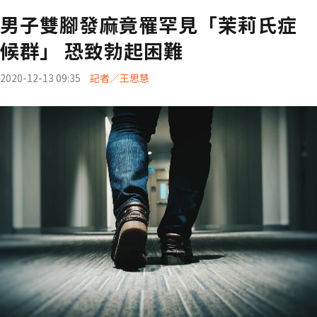
男子雙腳發麻竟罹罕見「茉莉氏症
候群」 恐致勃起困難
2020-12-13 09:35
記者／王思慧