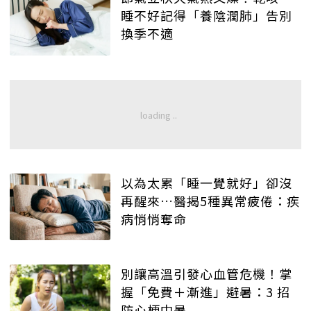
睡不好記得「養陰潤肺」告別
換季不適
以為太累「睡一覺就好」卻沒
再醒來…醫揭5種異常疲倦：疾
病悄悄奪命
別讓高溫引發心血管危機！掌
握「免費＋漸進」避暑：3 招
防心梗中暑