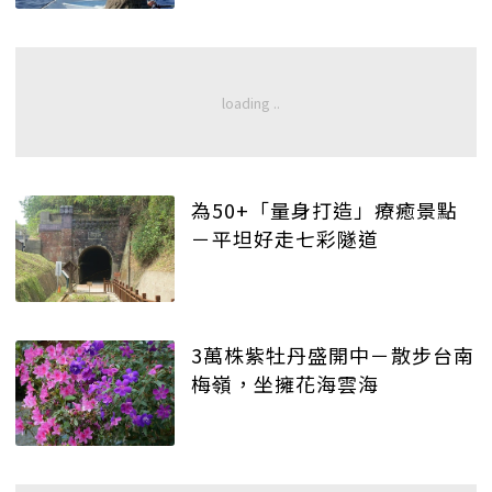
為50+「量身打造」療癒景點
－平坦好走七彩隧道
3萬株紫牡丹盛開中－散步台南
梅嶺，坐擁花海雲海