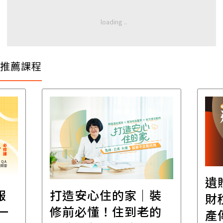
推薦課程
遺
報
打造安心住的家｜裝
財
一
修前必懂！住到老的
產