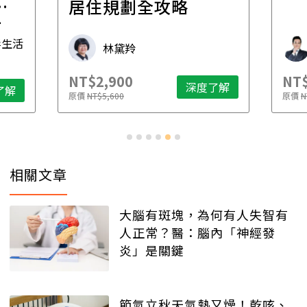
一
居住規劃全攻略
先
毒生活
林黛羚
NT$2,900
NT$
深度了解
了解
原價
NT$5,600
原價
N
相關文章
大腦有斑塊，為何有人失智有
人正常？醫：腦內「神經發
炎」是關鍵
節氣立秋天氣熱又燥！乾咳、