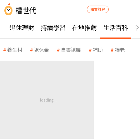
購買課程
退休理財
持續學習
在地推薦
生活百科
養生村
退休金
自書遺囑
補助
獨老