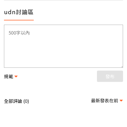
udn討論區
規範
發布
最新發表在前
全部評論 (
)
0