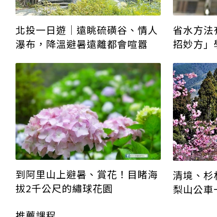
北投一日遊│遠眺硫磺谷、情人
省水方法
瀑布，降溫避暑遠離都會喧囂
招妙方」
感！
到阿里山上避暑、賞花！目睹海
清境、杉
拔2千公尺的繡球花園
梨山公車
推薦課程