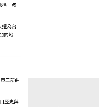
地標」波
入選為台
閒的地
散策三部曲
口歷史與