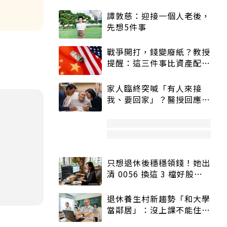
譚敦慈：迎接一個人老後，
先想5件事
戰爭開打，錢變廢紙？教授
提醒：這三件事比資產配置
更重要！
家人臨終突喊「有人來接
我、要回家」？醫授回應方
式快學：避免抱憾終生
只想退休後穩穩領錢！她出
清 0056 換這 3 檔好股：
股價高點照樣買
退休養生村新趨勢「和大學
當鄰居」：沒上課不能住、
宿舍變養老房