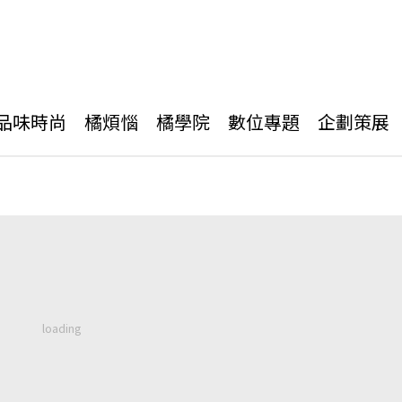
品味時尚
橘煩惱
橘學院
數位專題
企劃策展