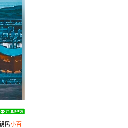
用LINE傳送
親民
小百