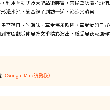
展，利用互動式及大型藝術裝置，帶民眾認識並珍惜
環形淺水池，適合親子到訪一遊，沁涼又消暑。
市集賞落日、吃海味、享受海風吹拂，享受猶如日式
回到市區觀賞仲夏藝文季精彩演出，感受夏夜涼風輕
號
（Google Map請點我）