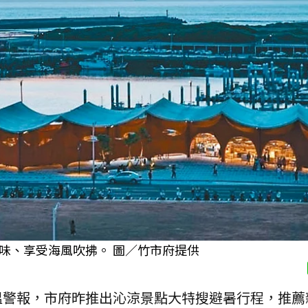
味、享受海風吹拂。 圖／竹市府提供
溫警報，市府昨推出沁涼景點大特搜避暑行程，推薦