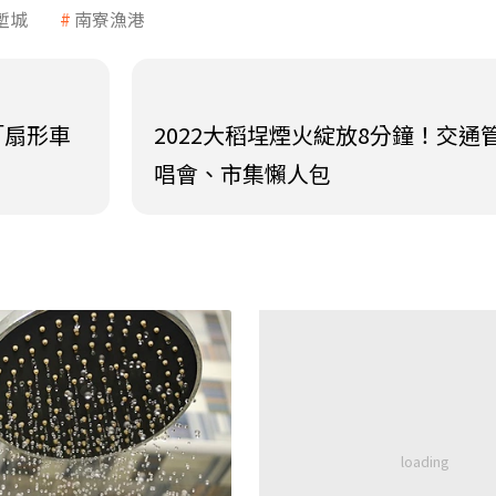
塹城
南寮漁港
「扇形車
2022大稻埕煙火綻放8分鐘！交通
唱會、市集懶人包