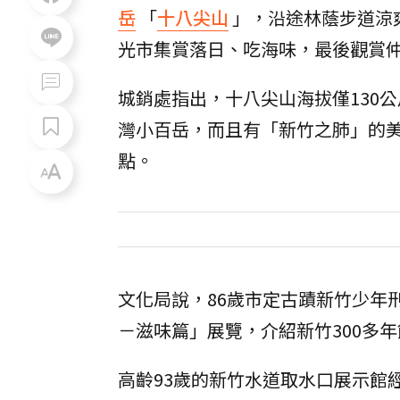
岳
「
十八尖山
」，沿途林蔭步道涼
光市集賞落日、吃海味，最後觀賞
城銷處指出，十八尖山海拔僅130
灣小百岳，而且有「新竹之肺」的
點。
文化局說，86歲市定古蹟新竹少年
－滋味篇」展覽，介紹新竹300多
高齡93歲的新竹水道取水口展示館