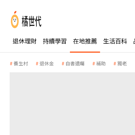
退休理財
持續學習
在地推薦
生活百科
養生村
退休金
自書遺囑
補助
獨老