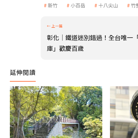
新竹
小百岳
十八尖山
竹
彰化│鐵道迷別錯過！全台唯一
庫」歡慶百歲
延伸閱讀