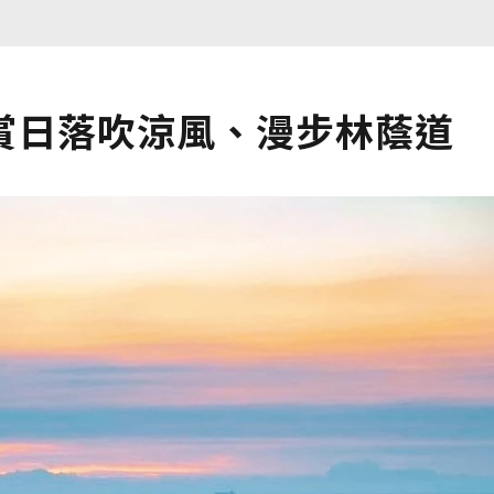
賞日落吹涼風、漫步林蔭道