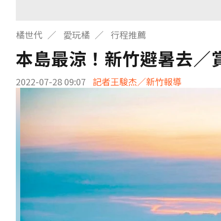
橘世代
愛玩橘
行程推薦
本島最涼！新竹避暑去／
2022-07-28 09:07
記者王駿杰／新竹報導