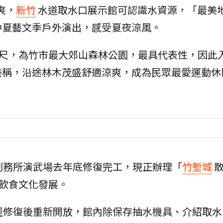
爽，
新竹
水道取水口展示館可認識水資源，「最美
仲夏藝文季戶外演出，感受夏夜涼風。
公尺，為竹市最大郊山森林公園，最具代表性，因此
美稱，沿途林木茂盛舒適涼爽，成為民眾最愛運動休
刑務所演武場去年底修復完工，現正辦理「
竹塹城
年飲食文化發展。
經修復後重新開放，館內除保存抽水機具、介紹取水