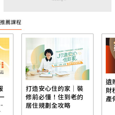
推薦課程
遺
報
打造安心住的家｜裝
財
一
修前必懂！住到老的
產
一
居住規劃全攻略
先