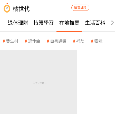
購買課程
退休理財
持續學習
在地推薦
生活百科
養生村
退休金
自書遺囑
補助
獨老