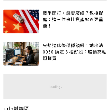
戰爭開打，錢變廢紙？教授提
醒：這三件事比資產配置更重
要！
只想退休後穩穩領錢！她出清
0056 換這 3 檔好股：股價高點
照樣買
udn討論區