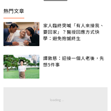
熱門文章
家人臨終突喊「有人來接我、
要回家」？醫授回應方式快
學：避免抱憾終生
譚敦慈：迎接一個人老後，先
想5件事