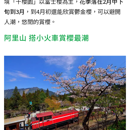
境「千櫻園」以富士櫻為主，
花季落在2月中下
旬到3月
，到4月初還能欣賞鬱金櫻，可以避開
人潮，悠閒的賞櫻。
阿里山 搭小火車賞櫻最潮