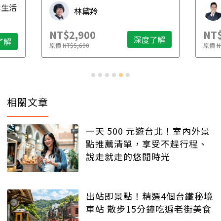
毒生活
林黛羚
NT$2,900
NT$
深度了解
了解
原價
NT$5,600
原價
N
相關文章
一天 500 元遊台北！室內外景
點推薦清單，享受不趕行程、
說走就走的悠閒時光
出站即景點！精選4個台鐵秘境
車站 散步15分鐘吃遍老街美食