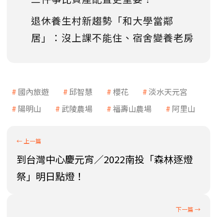
退休養生村新趨勢「和大學當鄰
居」：沒上課不能住、宿舍變養老房
國內旅遊
邱智慧
櫻花
淡水天元宮
陽明山
武陵農場
福壽山農場
阿里山
到台灣中心慶元宵／2022南投「森林逐燈
祭」明日點燈！