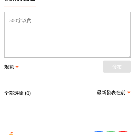
規範
發布
最新發表在前
全部評論 (
)
0