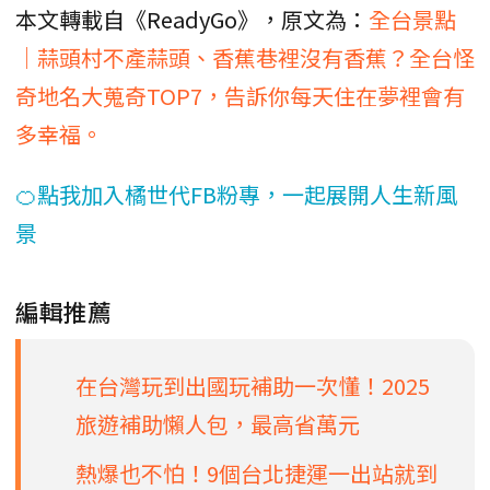
本文轉載自《ReadyGo》，原文為：
全台景點
｜蒜頭村不產蒜頭、香蕉巷裡沒有香蕉？全台怪
奇地名大蒐奇TOP7，告訴你每天住在夢裡會有
多幸福。
🍊點我加入橘世代FB粉專，一起展開人生新風
景
編輯推薦
在台灣玩到出國玩補助一次懂！2025
旅遊補助懶人包，最高省萬元
熱爆也不怕！9個台北捷運一出站就到