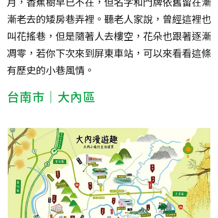
月，香蕉樹早已不在，但名字和門牌依舊留在漸
漸老去的矮房巷弄裡。聽老人家說，曾經這裡也
叫花搖巷，但是隨著人去樓空，花朵也跟著逐漸
凋零，若你下次來到屏東車站，可以來看看這條
有歷史的小巷風情。
台南市｜大內區