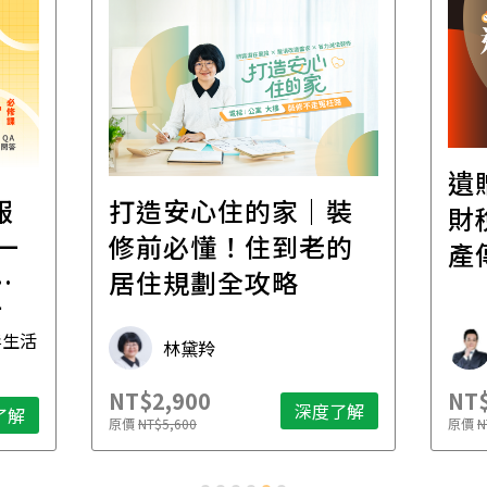
遺
報
打造安心住的家｜裝
財
一
修前必懂！住到老的
產
一
居住規劃全攻略
先
毒生活
林黛羚
NT$2,900
NT$
深度了解
了解
原價
NT$5,600
原價
N