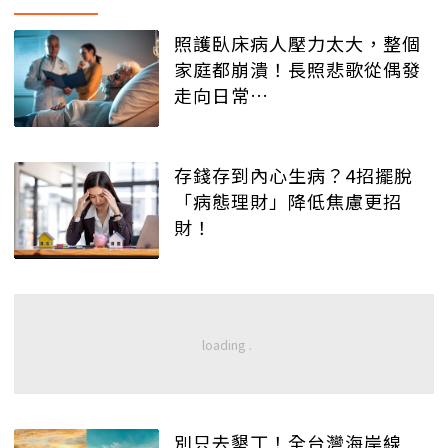
照護臥床病人壓力太大，整個
家庭都崩潰！長照悲歌從偶發
走向日常…
存錢存到內心生病？4招擺脫
「病態理財」降低焦慮更招
財！
別只去墾丁！全台灣海岸線