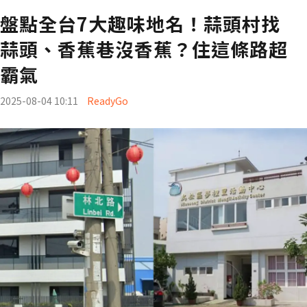
盤點全台7大趣味地名！蒜頭村找
蒜頭、香蕉巷沒香蕉？住這條路超
霸氣
2025-08-04 10:11
ReadyGo