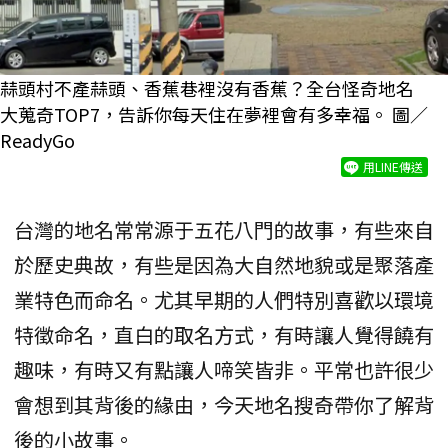
蒜頭村不產蒜頭、香蕉巷裡沒有香蕉？全台怪奇地名
大蒐奇TOP7，告訴你每天住在夢裡會有多幸福。 圖／
ReadyGo
用LINE傳送
台灣的地名常常源于五花八門的故事，有些來自
於歷史典故，有些是因為大自然地貌或是聚落產
業特色而命名。尤其早期的人們特別喜歡以環境
特徵命名，直白的取名方式，有時讓人覺得饒有
趣味，有時又有點讓人啼笑皆非。平常也許很少
會想到其背後的緣由，今天地名搜奇帶你了解背
後的小故事。