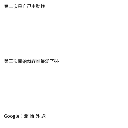
第二次是自己主動找
第三次開始就存進最愛了🤣
Google：瀞 怡 外 送