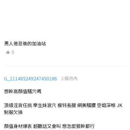
男人倦怠後的加油站
0
G_111485249247450166
2 個月內
想幹高顏值騷穴嗎
頂級淫貨任挑 學生妹浪穴 模特長腿 網美騷腰 空姐深喉 JK
制服欠操
顏值身材爆表 超聽話又會叫 想怎麼狠幹都行