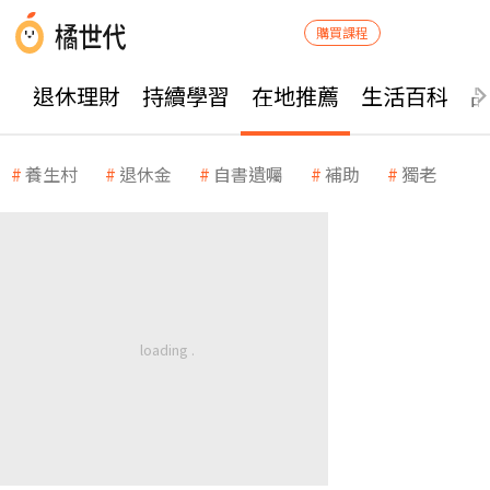
購買課程
退休理財
持續學習
在地推薦
生活百科
養生村
退休金
自書遺囑
補助
獨老