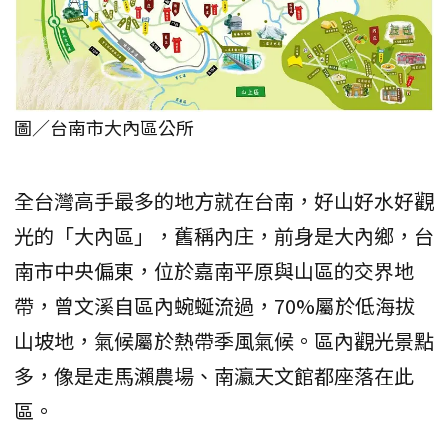
圖／台南市大內區公所
全台灣高手最多的地方就在台南，好山好水好觀
光的「大內區」，舊稱內庄，前身是大內鄉，台
南市中央偏東，位於嘉南平原與山區的交界地
帶，曾文溪自區內蜿蜒流過，70%屬於低海拔
山坡地，氣候屬於熱帶季風氣候。區內觀光景點
多，像是走馬瀨農場、南瀛天文館都座落在此
區。