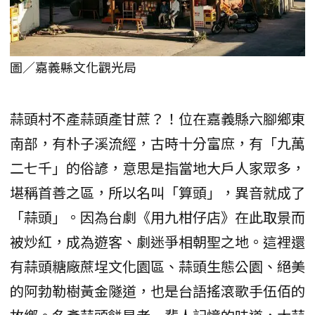
圖／嘉義縣文化觀光局
蒜頭村不產蒜頭產甘蔗？！位在嘉義縣六腳鄉東
南部，有朴子溪流經，古時十分富庶，有「九萬
二七千」的俗諺，意思是指當地大戶人家眾多，
堪稱首善之區，所以名叫「算頭」，異音就成了
「蒜頭」。因為台劇《用九柑仔店》在此取景而
被炒紅，成為遊客、劇迷爭相朝聖之地。這裡還
有蒜頭糖廠蔗埕文化園區、蒜頭生態公園、絕美
的阿勃勒樹黃金隧道，也是台語搖滾歌手伍佰的