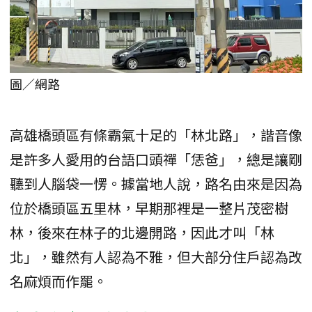
圖／網路
高雄橋頭區有條霸氣十足的「林北路」，諧音像
是許多人愛用的台語口頭禪「恁爸」，總是讓剛
聽到人腦袋一愣。據當地人說，路名由來是因為
位於橋頭區五里林，早期那裡是一整片茂密樹
林，後來在林子的北邊開路，因此才叫「林
北」，雖然有人認為不雅，但大部分住戶認為改
名麻煩而作罷。