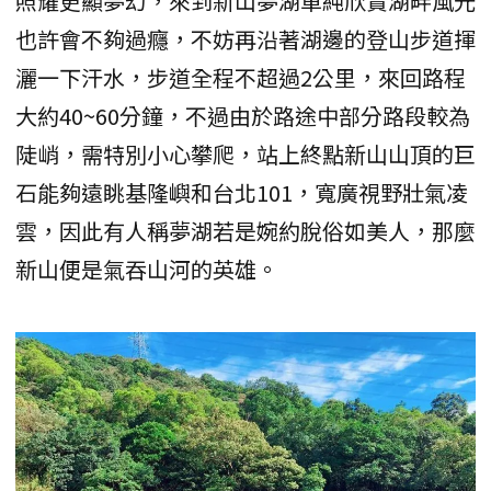
照耀更顯夢幻，來到新山夢湖單純欣賞湖畔風光
也許會不夠過癮，不妨再沿著湖邊的登山步道揮
灑一下汗水，步道全程不超過2公里，來回路程
大約40~60分鐘，不過由於路途中部分路段較為
陡峭，需特別小心攀爬，站上終點新山山頂的巨
石能夠遠眺基隆嶼和台北101，寬廣視野壯氣凌
雲，因此有人稱夢湖若是婉約脫俗如美人，那麼
新山便是氣吞山河的英雄。