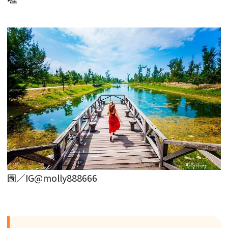
圖／IG@molly888666