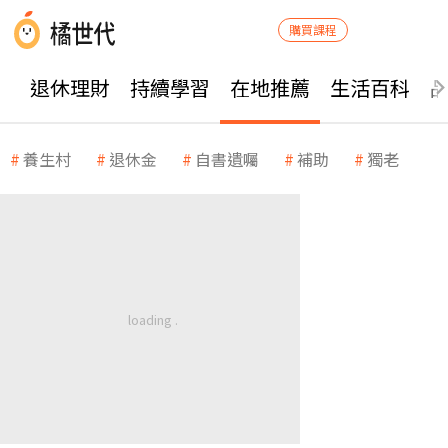
購買課程
退休理財
持續學習
在地推薦
生活百科
養生村
退休金
自書遺囑
補助
獨老