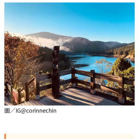
圖／IG@corinnechin