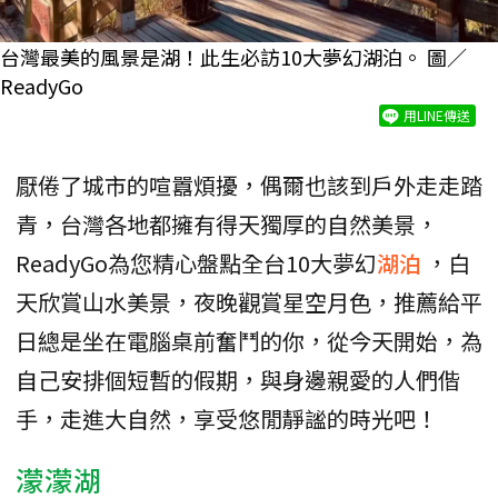
台灣最美的風景是湖！此生必訪10大夢幻湖泊。 圖／
ReadyGo
用LINE傳送
厭倦了城市的喧囂煩擾，偶爾也該到戶外走走踏
青，台灣各地都擁有得天獨厚的自然美景，
ReadyGo為您精心盤點全台10大夢幻
湖泊
，白
天欣賞山水美景，夜晚觀賞星空月色，推薦給平
日總是坐在電腦桌前奮鬥的你，從今天開始，為
自己安排個短暫的假期，與身邊親愛的人們偕
手，走進大自然，享受悠閒靜謐的時光吧！
濛濛湖