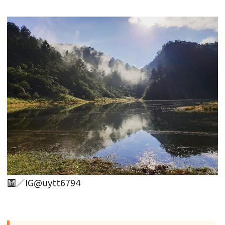
圖／IG@uytt6794