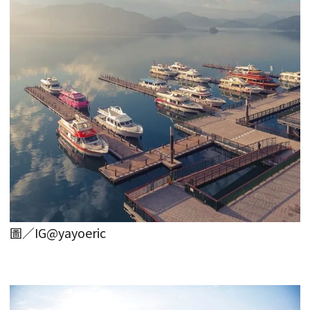
圖／IG@yayoeric