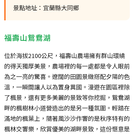
景點地址：宜蘭縣大同鄉
福壽山鴛鴦湖
位於海拔2100公尺，福壽山農場擁有群山環繞
的得天獨厚美景，農場裡的每一處都是令人眼前
為之一亮的驚喜。遼闊的田園景緻搭配夕陽的色
溫，一瞬間讓人以為置身異國。漫遊在園區裡除
了楓景，還有更多美麗的景致等你挖掘，鴛鴦湖
畔的楓樹林小道營造出的是另一種氛圍。輕踏在
滿地的楓葉上，隨著風沙沙作響的是秋序特有的
楓林交響樂，欣賞優美的湖畔景致，這份愜意是