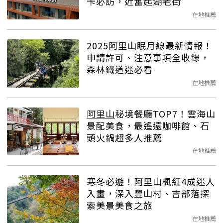
卡必訪，近奮起湖老街
在地推薦
2025
阿里山
眠月線最新情報！
申請許可、注意事項全收錄，
森林鐵道迷必看
在地推薦
阿里山
秘境餐廳TOP7！雲海山
景配美食，最遙遠咖啡館、石
頭火鍋超多人推薦
在地推薦
寒冬必遊！
阿里山
楓紅4成迷人
入畫，深入豐山村、吉部落探
索美景美食之旅
在地推薦