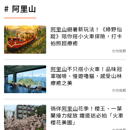
阿里山
阿里山
避暑新玩法！《綠野仙
蹤》陪你搭小火車探險，打卡
拍照超療癒
在地推薦
阿里山
不只搭小火車！品味冠
軍咖啡、慢遊嚕貓，感受山林
療癒之美
在地推薦
徜徉
阿里山
花季！櫻王、一葉
蘭接力綻放 鐵道迷必拍「火車
櫻花美圖」
在地推薦