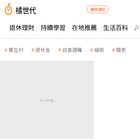
購買課程
退休理財
持續學習
在地推薦
生活百科
養生村
退休金
自書遺囑
補助
獨老