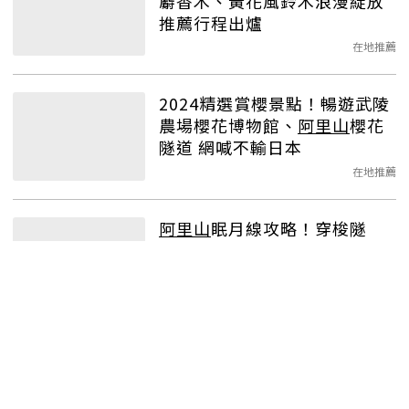
麝香木、黃花風鈴木浪漫綻放
推薦行程出爐
在地推薦
2024精選賞櫻景點！暢遊武陵
農場櫻花博物館、
阿里山
櫻花
隧道 網喊不輸日本
在地推薦
阿里山
眠月線攻略！穿梭隧
道、鐵橋探訪山林，超完整登
山遊記一次看
在地推薦
2024
阿里山
眠月線一日遊！全
程走多久？注意事項、必備6物
品一次看