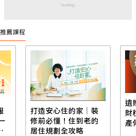
推薦課程
遺
報
打造安心住的家｜裝
財
一
修前必懂！住到老的
產
一
居住規劃全攻略