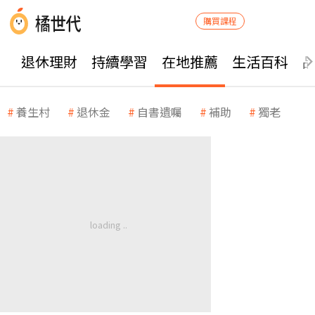
購買課程
退休理財
持續學習
在地推薦
生活百科
養生村
退休金
自書遺囑
補助
獨老