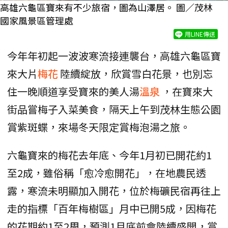
高雄六龜區寶來有不少旅宿，圖為山澤居。 圖／茂林
國家風景區管理處
用LINE傳送
今年年初起一波波寒流接連襲台，高雄六龜區寶
來大片
梅花
陸續綻放，欣賞雪白花景，也別忘
住一晚順道享受寶來的美人湯
溫泉
，在寶來大
街品嘗梅子入菜美食，隔天上午到茂林生態公園
賞紫斑蝶，來場冬天限定賞梅泡湯之旅。
六龜寶來的梅花去年底、今年1月初已開花約1
至2成，雖俗稱「愈冷愈開花」，在地農民透
露，寒流未明顯加入開花，位於梅礦民宿再往上
走的指標「百年梅樹區」月中已開5成，因梅花
的花期約1至2周，預測1月底前會陸續盛開，賞