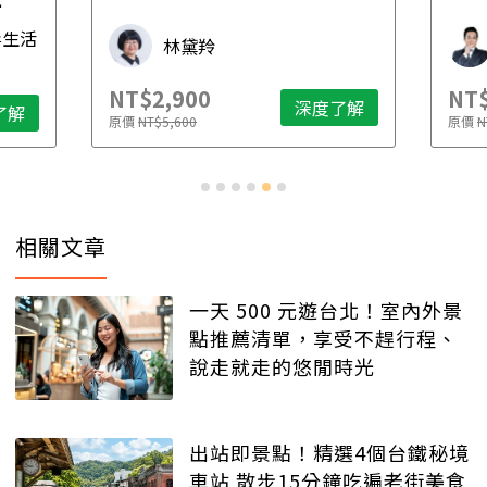
先
毒生活
林黛羚
NT$2,900
NT$
深度了解
了解
原價
NT$5,600
原價
N
相關文章
一天 500 元遊台北！室內外景
點推薦清單，享受不趕行程、
說走就走的悠閒時光
出站即景點！精選4個台鐵秘境
車站 散步15分鐘吃遍老街美食