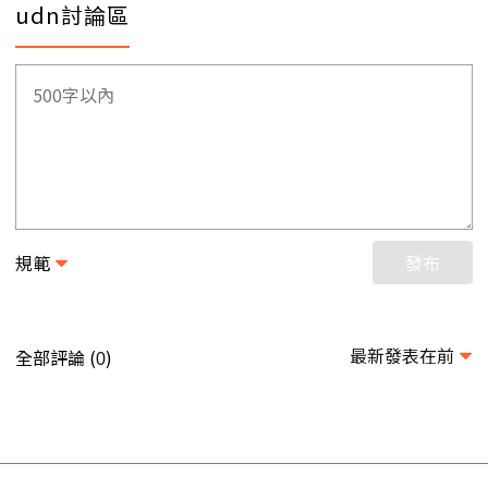
udn討論區
規範
發布
最新發表在前
全部評論 (
)
0