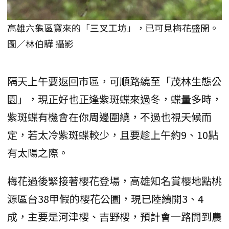
高雄六龜區寶來的「三叉工坊」，已可見梅花盛開。
圖／林伯驊 攝影
隔天上午要返回市區，可順路繞至「茂林生態公
園」，現正好也正逢紫斑蝶來過冬，蝶量多時，
紫斑蝶有機會在你周邊圍繞，不過也視天候而
定，若太冷紫斑蝶較少，且要趁上午約9、10點
有太陽之際。
梅花過後緊接著櫻花登場，高雄知名賞櫻地點桃
源區台38甲假的櫻花公園，現已陸續開3、4
成，主要是河津櫻、吉野櫻，預計會一路開到農