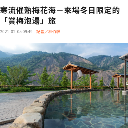
寒流催熟梅花海－來場冬日限定的
「賞梅泡湯」旅
2021-02-05 09:49
記者／林伯驊