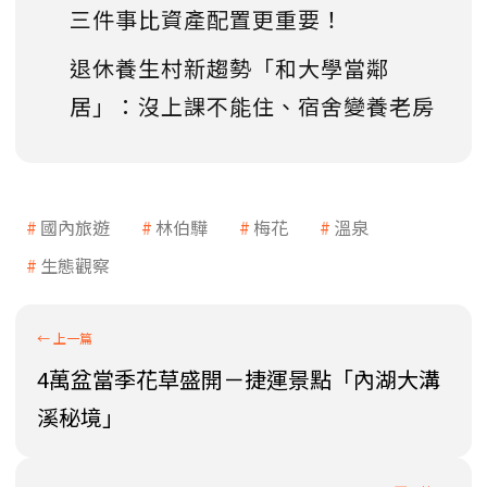
三件事比資產配置更重要！
退休養生村新趨勢「和大學當鄰
居」：沒上課不能住、宿舍變養老房
國內旅遊
林伯驊
梅花
溫泉
生態觀察
4萬盆當季花草盛開－捷運景點「內湖大溝
溪秘境」