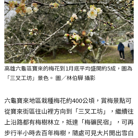
高雄六龜區寶來的梅花到1月底平均盛開約5成，圖為
「三叉工坊」景色。 圖／林伯驊 攝影
六龜寶來地區栽種梅花約400公頃，賞梅景點可
從寶來街區往山裡方向到「三叉工坊」，繼續往
上沿路都有梅樹林立，抵達「梅礦民宿」，可再
步行半小時去百年梅樹，隨處可見大片開出雪白