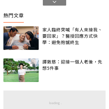
熱門文章
家人臨終突喊「有人來接我、
要回家」？醫授回應方式快
學：避免抱憾終生
譚敦慈：迎接一個人老後，先
想5件事