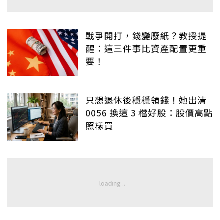
戰爭開打，錢變廢紙？教授提
醒：這三件事比資產配置更重
要！
只想退休後穩穩領錢！她出清
0056 換這 3 檔好股：股價高點
照樣買