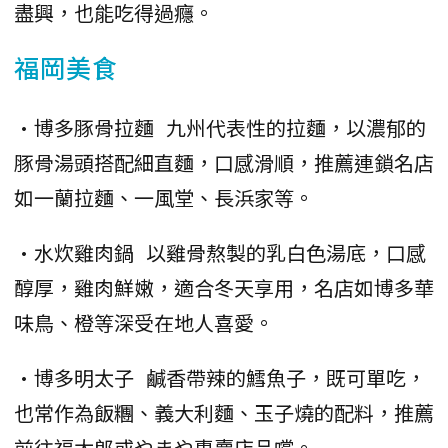
盡興，也能吃得過癮。
福岡美食
•博多豚骨拉麵 九州代表性的拉麵，以濃郁的
豚骨湯頭搭配細直麵，口感滑順，推薦連鎖名店
如一蘭拉麵、一風堂、長浜家等。
•水炊雞肉鍋 以雞骨熬製的乳白色湯底，口感
醇厚，雞肉鮮嫩，適合冬天享用，名店如博多華
味鳥、橙等深受在地人喜愛。
•博多明太子 鹹香帶辣的鱈魚子，既可單吃，
也常作為飯糰、義大利麵、玉子燒的配料，推薦
前往福太郎或やまや專賣店品嚐。