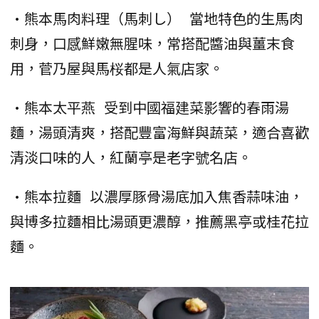
•熊本馬肉料理（馬刺し） 當地特色的生馬肉
刺身，口感鮮嫩無腥味，常搭配醬油與薑末食
用，菅乃屋與馬桜都是人氣店家。
•熊本太平燕 受到中國福建菜影響的春雨湯
麵，湯頭清爽，搭配豐富海鮮與蔬菜，適合喜歡
清淡口味的人，紅蘭亭是老字號名店。
•熊本拉麵 以濃厚豚骨湯底加入焦香蒜味油，
與博多拉麵相比湯頭更濃醇，推薦黑亭或桂花拉
麵。