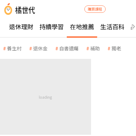
購買課程
退休理財
持續學習
在地推薦
生活百科
養生村
退休金
自書遺囑
補助
獨老