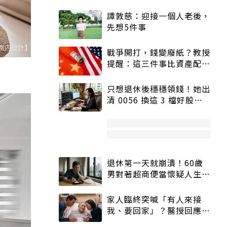
譚敦慈：迎接一個人老後，
先想5件事
戰爭開打，錢變廢紙？教授
提醒：這三件事比資產配置
更重要！
只想退休後穩穩領錢！她出
清 0056 換這 3 檔好股：
股價高點照樣買
退休第一天就崩潰！60歲
男對著超商便當懷疑人生
「一切好安靜」
家人臨終突喊「有人來接
我、要回家」？醫授回應方
式快學：避免抱憾終生