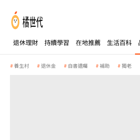
退休理財
持續學習
在地推薦
生活百科
養生村
退休金
自書遺囑
補助
獨老