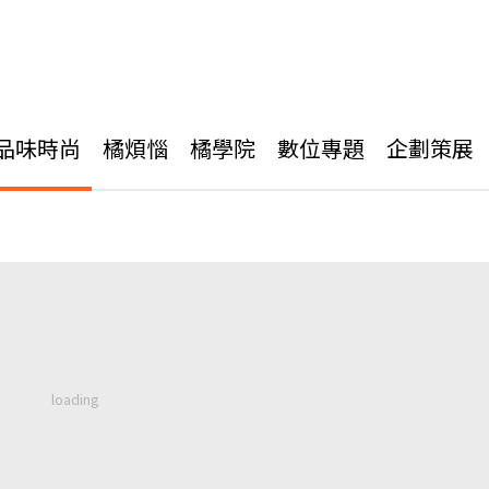
品味時尚
橘煩惱
橘學院
數位專題
企劃策展