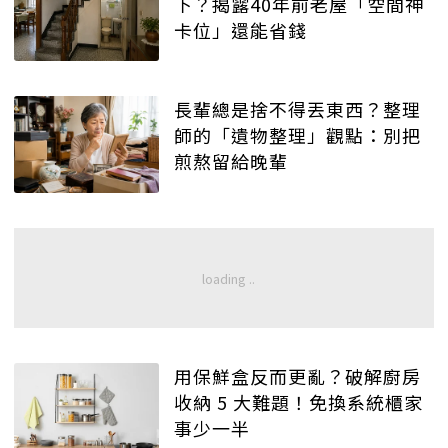
下？揭露40年前老屋「空間神
卡位」還能省錢
長輩總是捨不得丟東西？整理
師的「遺物整理」觀點：別把
煎熬留給晚輩
用保鮮盒反而更亂？破解廚房
收納 5 大難題！免換系統櫃家
事少一半