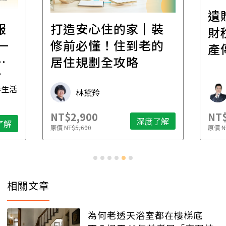
遺
報
打造安心住的家｜裝
財
一
修前必懂！住到老的
產
一
居住規劃全攻略
先
毒生活
林黛羚
NT$2,900
NT$
深度了解
了解
原價
NT$5,600
原價
N
相關文章
為何老透天浴室都在樓梯底