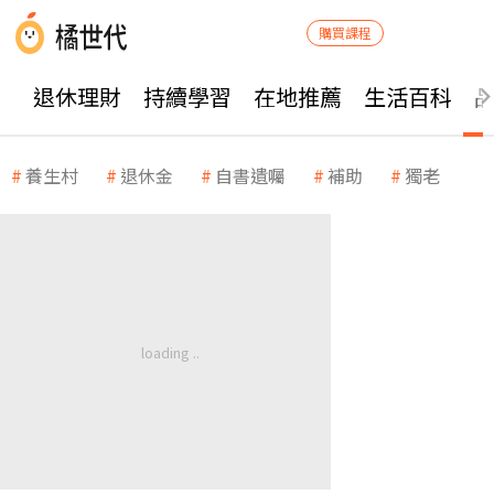
購買課程
退休理財
持續學習
在地推薦
生活百科
養生村
退休金
自書遺囑
補助
獨老