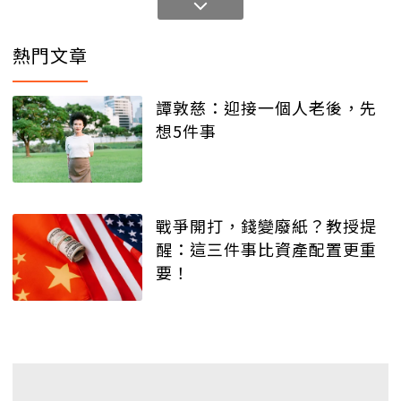
熱門文章
譚敦慈：迎接一個人老後，先
想5件事
戰爭開打，錢變廢紙？教授提
醒：這三件事比資產配置更重
要！