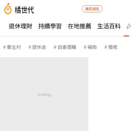
購買課程
退休理財
持續學習
在地推薦
生活百科
養生村
退休金
自書遺囑
補助
獨老