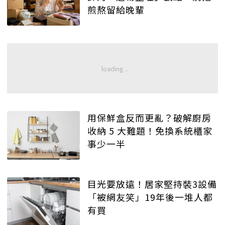
煎熬留給晚輩
用保鮮盒反而更亂？破解廚房
收納 5 大難題！免換系統櫃家
事少一半
目光要放遠！居家堅持裝3設備
「被網友笑」19年後一堆人都
有買