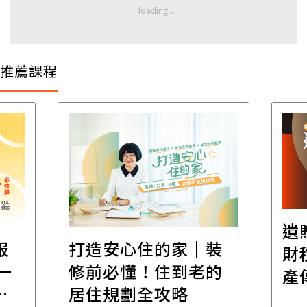
推薦課程
遺
報
打造安心住的家｜裝
財
一
修前必懂！住到老的
產
一
居住規劃全攻略