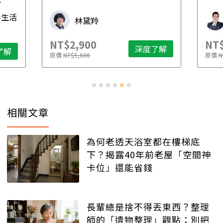
先
毒生活
林黛羚
NT$2,900
NT$
深度了解
了解
原價
NT$5,600
原價
N
相關文章
為何老透天浴室都在樓梯底
下？揭露40年前老屋「空間神
卡位」還能省錢
長輩總是捨不得丟東西？整理
師的「遺物整理」觀點：別把