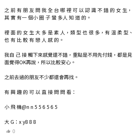
之 前 有 朋 友 問 我 全 台 哪 裡 可 以 認 識 不 錯 的 女 生，
其 實 有一 個小 圈 子 蠻 多人 知 道 的。
裡 面 的 女 生 大 多 是 素 人，類 型 也 很 多，有 溫 柔 型、
也 有 比 較 有 戀 人 感 的。
我自 己 接 觸下來感覺還不錯，重點是不用先付錢，都是見
面覺得OK再說，所以比較安心。
之前去過的朋友不少都還會再找。
有 興 趣 的 可 以 直 接 問 問 看：
小 飛 機@n n 5 5 6 5 6 5
大 G：x y8 8 8
0