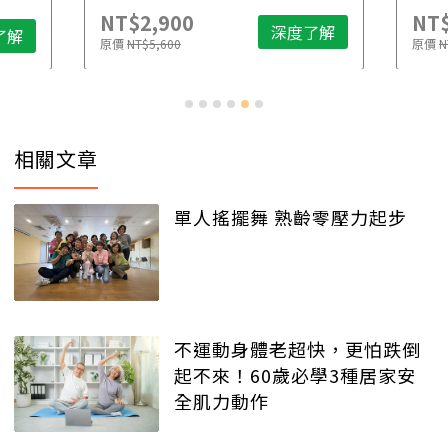
NT$2,900
NT$
深度了解
了解
原價
NT$5,600
原價
N
相關文章
單人搖擺舞 熟齡零壓力起步
不運動身體老超快，更怕跌倒
起不來！60歲必學3種居家安
全肌力動作