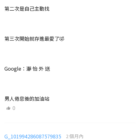
第二次是自己主動找
第三次開始就存進最愛了🤣
Google：瀞 怡 外 送
男人倦怠後的加油站
0
G_101994286087579835
2 個月內