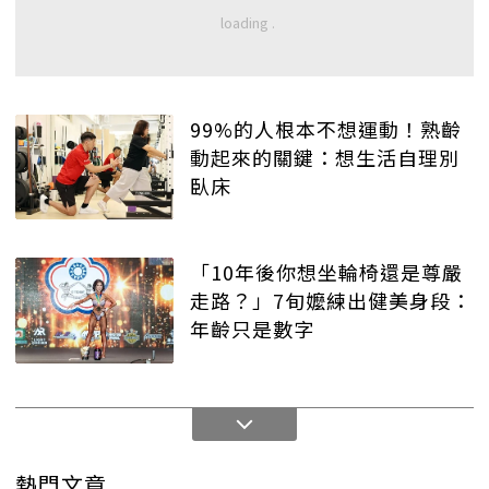
99%的人根本不想運動！熟齡
動起來的關鍵：想生活自理別
臥床
「10年後你想坐輪椅還是尊嚴
走路？」7旬嬤練出健美身段：
年齡只是數字
熱門文章