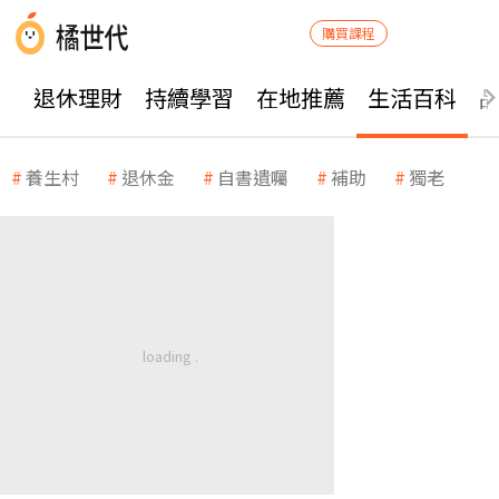
購買課程
退休理財
持續學習
在地推薦
生活百科
養生村
退休金
自書遺囑
補助
獨老