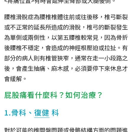
<疼痛位置>有時會延伸至臀部或大腿後側。
腰椎滑脫症為腰椎椎體往前或往後移，椎弓斷裂
或不正常的延長所造成的滑脫，椎弓的斷裂發生
為單側或兩側性，以第五腰椎較常見，因為骨折
後腰椎不穩定，會造成的神經根壓迫或拉扯。有
部分的病人則有椎管狹窄，通常在走一小段路之
後，會產生抽痛、麻木感，必須要停下來休息才
會緩解。
屁股痛看什麼科？如何治療？
1.骨科、
復健
科
對於可能的椎間盤問題或骨骼結構方面的問題進