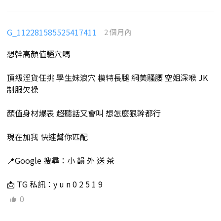
G_112281585525417411
2 個月內
想幹高顏值騷穴嗎
頂級淫貨任挑 學生妹浪穴 模特長腿 網美騷腰 空姐深喉 JK
制服欠操
顏值身材爆表 超聽話又會叫 想怎麼狠幹都行
現在加我 快速幫你匹配
📍Google 搜尋：小 韻 外 送 茶
📩 TG 私訊：y u n 0 2 5 1 9
0