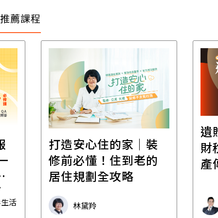
推薦課程
遺
報
打造安心住的家｜裝
財
一
修前必懂！住到老的
產
一
居住規劃全攻略
先
毒生活
林黛羚