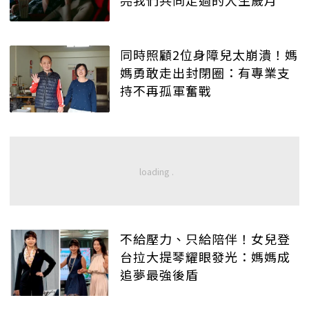
同時照顧2位身障兒太崩潰！媽
媽勇敢走出封閉圈：有專業支
持不再孤軍奮戰
不給壓力、只給陪伴！女兒登
台拉大提琴耀眼發光：媽媽成
追夢最強後盾