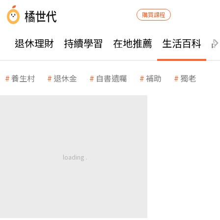
購買課程
退休理財
持續學習
在地推薦
生活百科
養生村
退休金
自書遺囑
補助
獨老