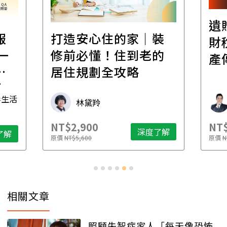
遺
報
打造安心住的家｜裝
財
一
修前必懂！住到老的
產
一
居住規劃全攻略
先
毒生活
林黛羚
NT$2,900
NT$
深度了解
了解
原價
NT$5,600
原價
N
相關文章
照顧失智症家人「每天像恐怖