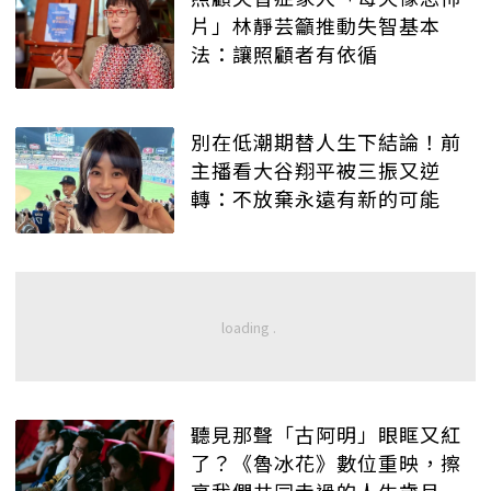
片」林靜芸籲推動失智基本
法：讓照顧者有依循
別在低潮期替人生下結論！前
主播看大谷翔平被三振又逆
轉：不放棄永遠有新的可能
聽見那聲「古阿明」眼眶又紅
了？《魯冰花》數位重映，擦
亮我們共同走過的人生歲月