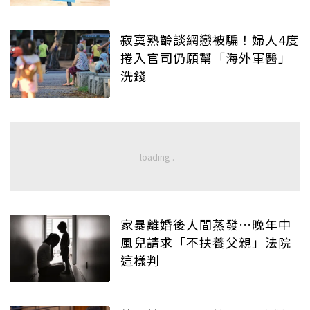
寂寞熟齡談網戀被騙！婦人4度
捲入官司仍願幫「海外軍醫」
洗錢
家暴離婚後人間蒸發…晚年中
風兒請求「不扶養父親」法院
這樣判