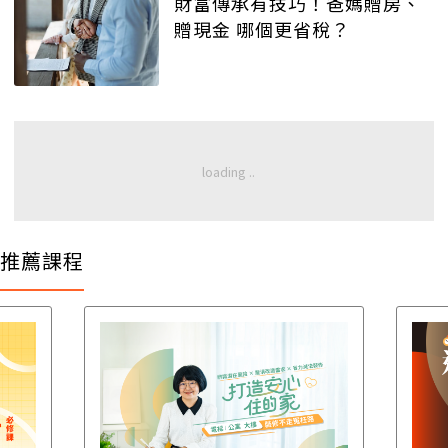
財富傳承有技巧！爸媽贈房、
贈現金 哪個更省稅？
推薦課程