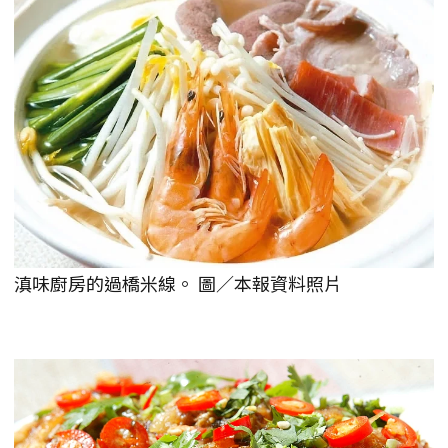
滇味廚房的過橋米線。 圖／本報資料照片