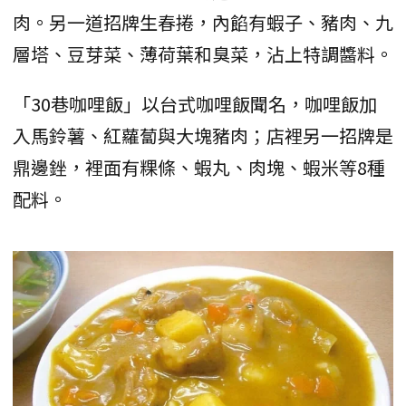
肉。另一道招牌生春捲，內餡有蝦子、豬肉、九
層塔、豆芽菜、薄荷葉和臭菜，沾上特調醬料。
「30巷咖哩飯」以台式咖哩飯聞名，咖哩飯加
入馬鈴薯、紅蘿蔔與大塊豬肉；店裡另一招牌是
鼎邊銼，裡面有粿條、蝦丸、肉塊、蝦米等8種
配料。