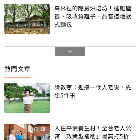
森林裡的隱藏烘培坊！遠離塵
囂、吸收負離子、品嘗道地歐
式麵包
熱門文章
譚敦慈：迎接一個人老後，先
想5件事
入住平價養生村！全台老人公
寓「政策型補助」最高打5折