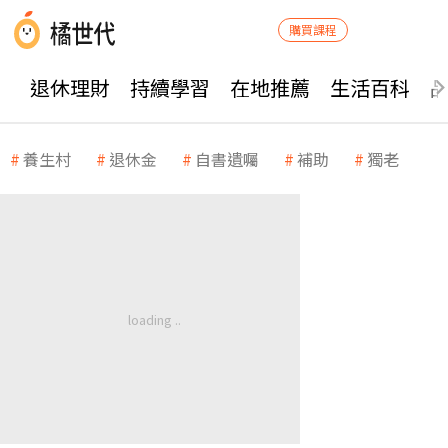
購買課程
退休理財
持續學習
在地推薦
生活百科
養生村
退休金
自書遺囑
補助
獨老