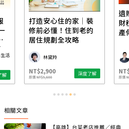
遺
報
打造安心住的家｜裝
財
一
修前必懂！住到老的
產
一
居住規劃全攻略
先
毒生活
林黛羚
NT$2,900
NT$
深度了解
了解
原價
NT$5,600
原價
N
相關文章
【高雄】台菜老店推薦／經典