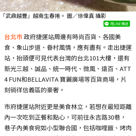
「武鼎越豐」越南生春捲。 圖／徐偉真 攝影
用LINE傳送
台北市
政府捷運站周邊有時尚百貨、各國美
食、象山步道、眷村風情，應有盡有。走出捷運
站，抬頭便可見代表台灣的台北101大樓，還有
新光三越、誠品、統一時代、微風、遠百、ATT
4 FUN和BELLAVITA 寶麗廣場等百貨商場，片
刻徜徉信義區的豪奢。
市府捷運站附近更是美食林立，若想在最短距離
內一次吃到正餐和點心，可前往永吉路30巷，
巷子內美食宛如小型聯合國，包括咖哩飯、烤肉