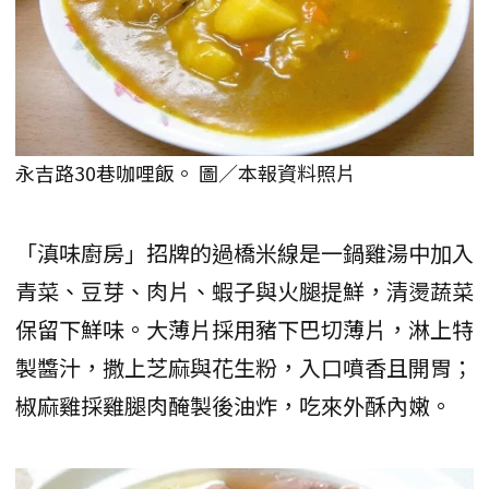
永吉路30巷咖哩飯。 圖／本報資料照片
「滇味廚房」招牌的過橋米線是一鍋雞湯中加入
青菜、豆芽、肉片、蝦子與火腿提鮮，清燙蔬菜
保留下鮮味。大薄片採用豬下巴切薄片，淋上特
製醬汁，撒上芝麻與花生粉，入口噴香且開胃；
椒麻雞採雞腿肉醃製後油炸，吃來外酥內嫩。