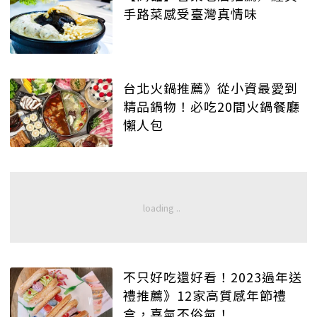
手路菜感受臺灣真情味
台北火鍋推薦》從小資最愛到
精品鍋物！必吃20間火鍋餐廳
懶人包
不只好吃還好看！2023過年送
禮推薦》12家高質感年節禮
盒，喜氣不俗氣！