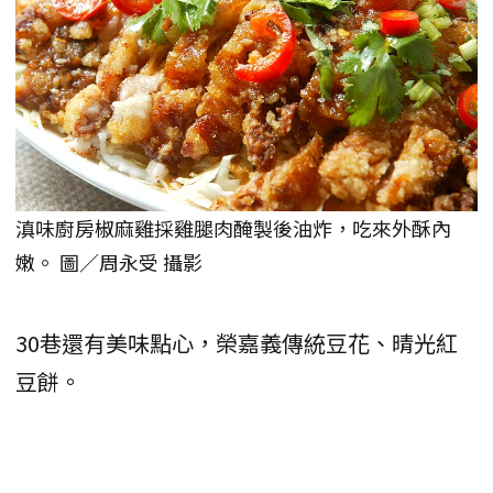
滇味廚房椒麻雞採雞腿肉醃製後油炸，吃來外酥內
嫩。 圖／周永受 攝影
30巷還有美味點心，榮嘉義傳統豆花、晴光紅
豆餅。