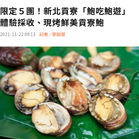
限定５團！新北貢寮「鮑吃鮑遊」
體驗採收、現烤鮮美貢寮鮑
2021-11-22 09:13
記者／劉懿萱