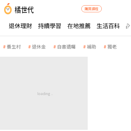
購買課程
退休理財
持續學習
在地推薦
生活百科
養生村
退休金
自書遺囑
補助
獨老