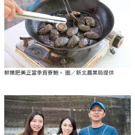
鮮嫩肥美正當季貢寮鮑。 圖／新北農業局提供