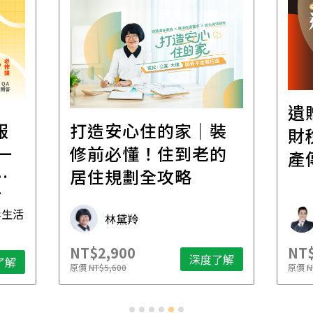
遺
報
打造安心住的家｜裝
財
一
修前必懂！住到老的
產
一
居住規劃全攻略
先
毒生活
林黛羚
NT$2,900
NT$
深度了解
了解
原價
NT$5,600
原價
N