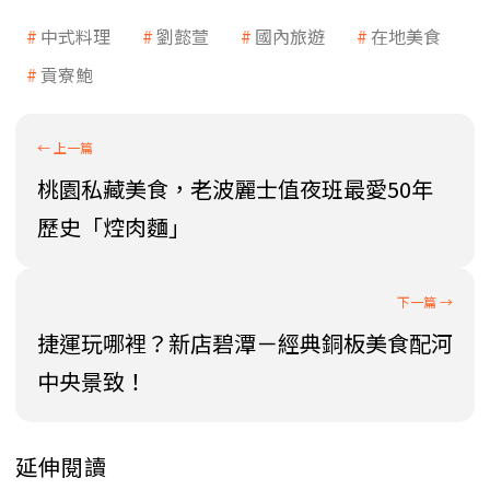
中式料理
劉懿萱
國內旅遊
在地美食
貢寮鮑
桃園私藏美食，老波麗士值夜班最愛50年
歷史「焢肉麵」
捷運玩哪裡？新店碧潭－經典銅板美食配河
中央景致！
延伸閱讀