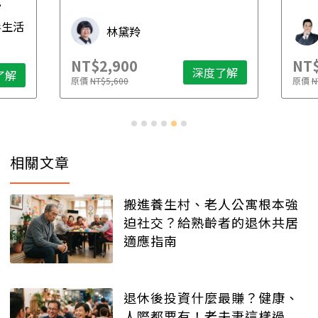
先
毒生活
林黛羚
NT$2,900
NT$
深度了解
了解
原價
NT$5,600
原價
N
相關文章
搬進養生村、老人公寓根本強
迫社交？給熟齡者的退休共居
適應指南
退休後投資什麼最賺？健康、
人際都要有！老夫妻這樣過