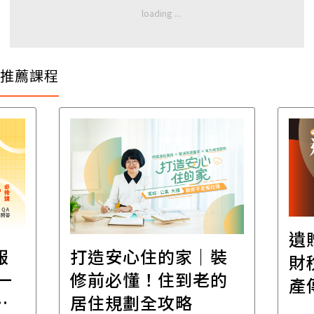
推薦課程
遺
報
打造安心住的家｜裝
財
一
修前必懂！住到老的
產
一
居住規劃全攻略