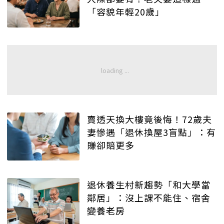
「容貌年輕20歲」
賣透天換大樓竟後悔！72歲夫
妻慘遇「退休換屋3盲點」：有
賺卻賠更多
退休養生村新趨勢「和大學當
鄰居」：沒上課不能住、宿舍
變養老房