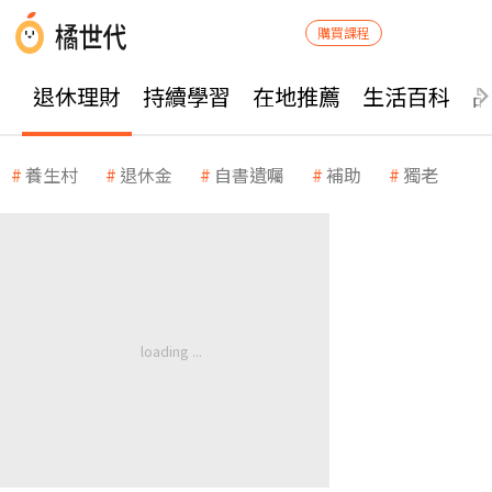
購買課程
退休理財
持續學習
在地推薦
生活百科
養生村
退休金
自書遺囑
補助
獨老