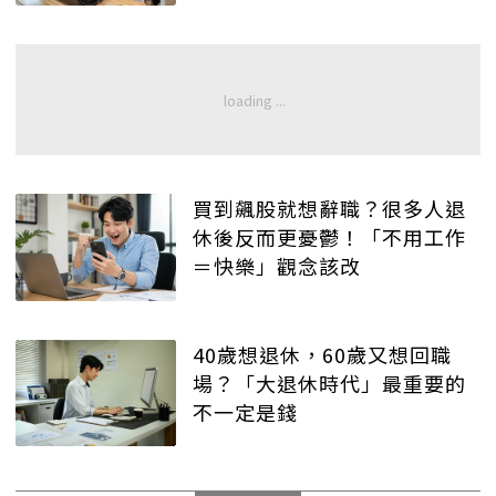
買到飆股就想辭職？很多人退
休後反而更憂鬱！「不用工作
＝快樂」觀念該改
40歲想退休，60歲又想回職
場？「大退休時代」最重要的
不一定是錢