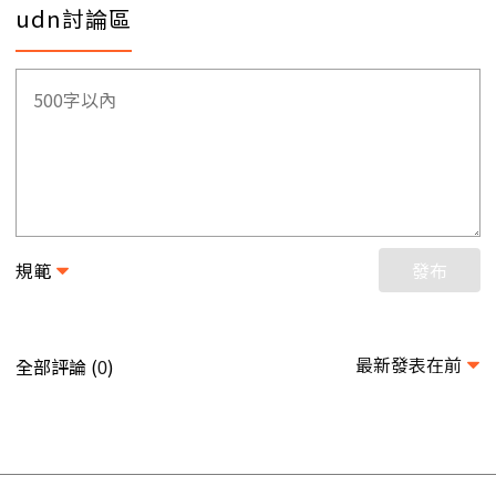
udn討論區
規範
發布
最新發表在前
全部評論 (
)
0