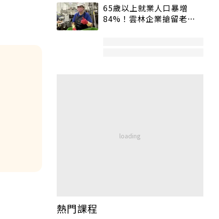
65歲以上就業人口暴增
84%！雲林企業搶留老員
工：穩定性高、經驗豐富
熱門課程