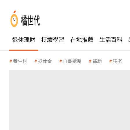
退休理財
持續學習
在地推薦
生活百科
養生村
退休金
自書遺囑
補助
獨老