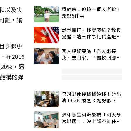
和以及失
譚敦慈：迎接一個人老後，
先想5件事
可能，讓
戰爭開打，錢變廢紙？教授
提醒：這三件事比資產配置
更重要！
且身體更
家人臨終突喊「有人來接
在2018
我、要回家」？醫授回應方
式快學：避免抱憾終生
20%，邁
結構的彈
只想退休後穩穩領錢！她出
清 0056 換這 3 檔好股：
股價高點照樣買
退休養生村新趨勢「和大學
當鄰居」：沒上課不能住、
宿舍變養老房