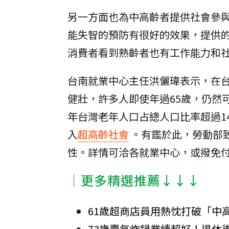
另一方面也為中高齡者提供社會參
能失智的預防有很好的效果，提供
消費者看到熟齡者也有工作能力和
台南就業中心主任洪儷瑋表示，在
健壯，許多人即使年過65歲，仍然可
年台灣老年人口占總人口比率超過14
入
超高齡社會
。有鑑於此，勞動部
性。詳情可洽各就業中心，或撥免付費客
│更多精選推薦↓↓↓
61歲超商店員用熱忱打破「中
73歲賣氣炸鍋業績超好！退休