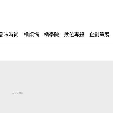
品味時尚
橘煩惱
橘學院
數位專題
企劃策展