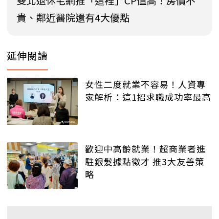
雙北退休宅網推「這裡」CP值高！房價不
貴、鄰近醫院還有4大優點
延伸閱讀
女性二度就業不容易！人資專
家解析：這1招求職成功率最高
歡迎中高齡就業！超商業者進
駐銀髮據點徵才 推3大友善策
略