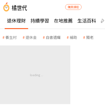
購買課程
退休理財
持續學習
在地推薦
生活百科
養生村
退休金
自書遺囑
補助
獨老