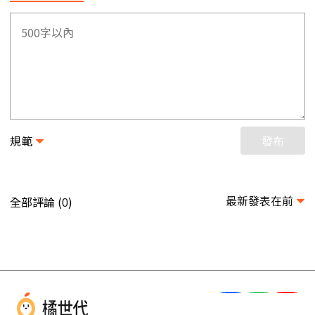
規範
發布
最新發表在前
全部評論 (
)
0