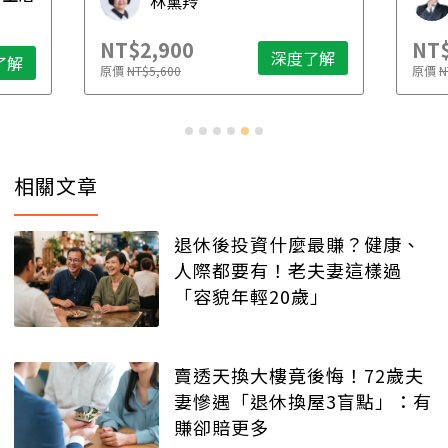
林黛羚
NT$2,900
NT$
深度了解
了解
原價
NT$5,600
原價
N
相關文章
退休後投資什麼最賺？健康、
人際都要有！老夫妻這樣過
「容貌年輕20歲」
賣透天換大樓竟後悔！72歲夫
妻慘遇「退休換屋3盲點」：有
賺卻賠更多