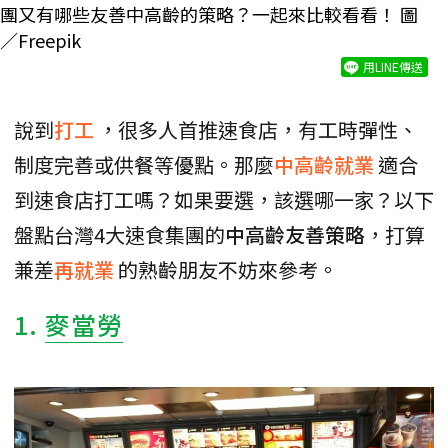
團又有哪些友善中高齡的策略？一起來比較看看！ 圖
／Freepik
用LINE傳送
說到
打工
，很多人首推速食店，有工時彈性、
制度完善或供餐等優點。那麼
中高齡就業
適合
到速食店打工嗎？如果要選，該選哪一家？以下
盤點台灣4大速食集團的
中高齡友善策略
，打算
兼差
再就業
的熟齡朋友不妨來參考。
1.
麥當勞