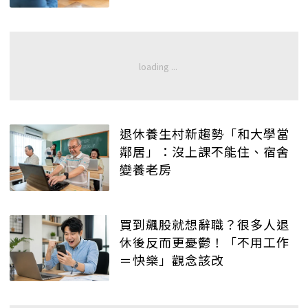
退休養生村新趨勢「和大學當
鄰居」：沒上課不能住、宿舍
變養老房
買到飆股就想辭職？很多人退
休後反而更憂鬱！「不用工作
＝快樂」觀念該改