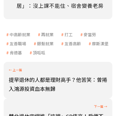
居」：沒上課不能住、宿舍變養老房
中高齡就業
再就業
打工
麥當勞
友善職場
銀髮就業
友善高齡
摩斯漢堡
肯德基
頂呱呱
提早退休的人都是理財高手？他苦笑：曾捲
入鴻源投資血本無歸