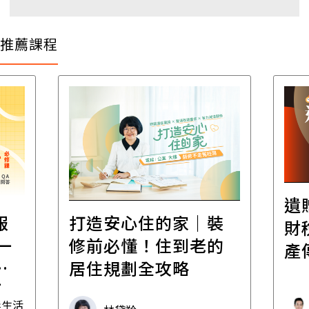
推薦課程
遺
報
打造安心住的家｜裝
財
一
修前必懂！住到老的
產
一
居住規劃全攻略
先
毒生活