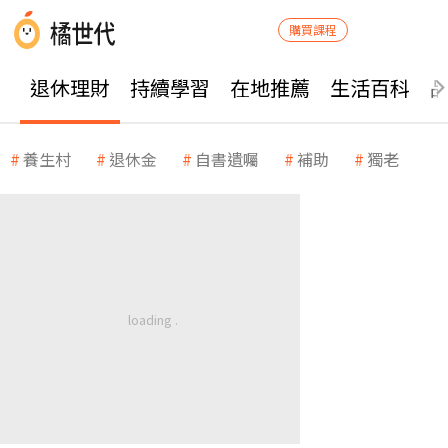
購買課程
退休理財
持續學習
在地推薦
生活百科
養生村
退休金
自書遺囑
補助
獨老