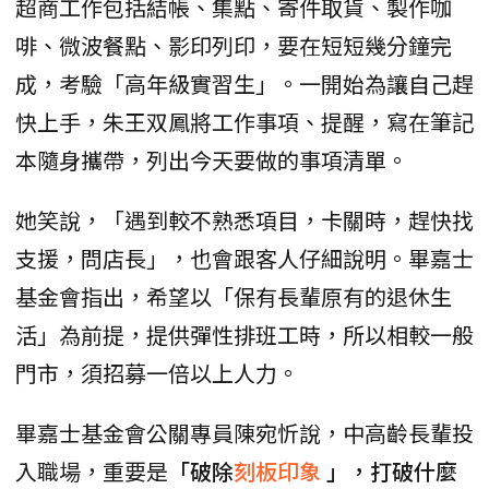
超商工作包括結帳、集點、寄件取貨、製作咖
啡、微波餐點、影印列印，要在短短幾分鐘完
成，考驗「高年級實習生」。一開始為讓自己趕
快上手，朱王双鳳將工作事項、提醒，寫在筆記
本隨身攜帶，列出今天要做的事項清單。
她笑說，「遇到較不熟悉項目，卡關時，趕快找
支援，問店長」，也會跟客人仔細說明。畢嘉士
基金會指出，希望以「保有長輩原有的退休生
活」為前提，提供彈性排班工時，所以相較一般
門市，須招募一倍以上人力。
畢嘉士基金會公關專員陳宛忻說，中高齡長輩投
入職場，重要是
「破除
刻板印象
」，打破什麼