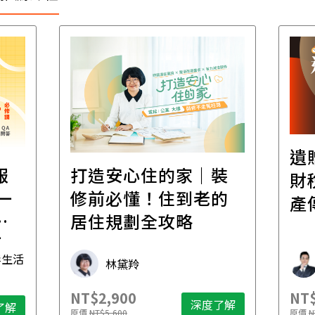
遺
報
打造安心住的家｜裝
財
一
修前必懂！住到老的
產
一
居住規劃全攻略
先
毒生活
林黛羚
NT$2,900
NT$
深度了解
了解
原價
NT$5,600
原價
N