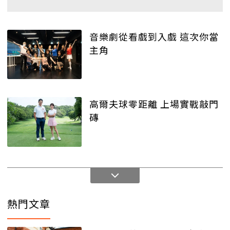
音樂劇從看戲到入戲 這次你當
主角
高爾夫球零距離 上場實戰敲門
磚
熱門文章