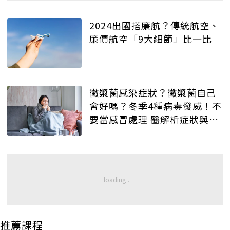
2024出國搭廉航？傳統航空、
廉價航空「9大細節」比一比
黴漿菌感染症狀？黴漿菌自己
會好嗎？冬季4種病毒發威！不
要當感冒處理 醫解析症狀與治
療法
推薦課程