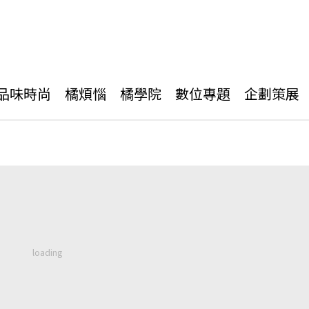
品味時尚
橘煩惱
橘學院
數位專題
企劃策展