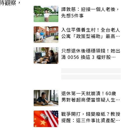
待觀察，
譚敦慈：迎接一個人老後，
先想5件事
入住平價養生村！全台老人
公寓「政策型補助」最高打
5折
只想退休後穩穩領錢！她出
清 0056 換這 3 檔好股：
股價高點照樣買
退休第一天就崩潰！60歲
男對著超商便當懷疑人生
「一切好安靜」
戰爭開打，錢變廢紙？教授
提醒：這三件事比資產配置
更重要！