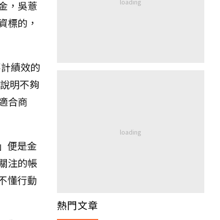
金，吳薏
資標的，
不計績效的
說明不夠
適合商
」便是金
關注的帳
不懂行動
熱門文章