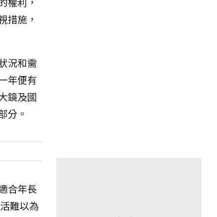
的權利，
視措施，
狀況和需
一年便有
大鏡及國
部分。
適合年長
活難以為