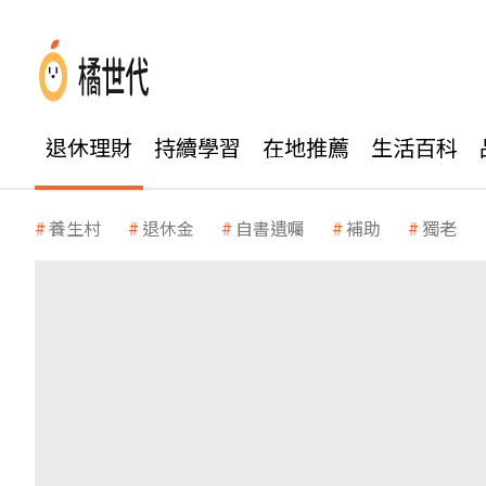
退休理財
持續學習
在地推薦
生活百科
養生村
退休金
自書遺囑
補助
獨老