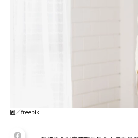
圖／freepik