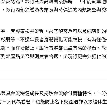
吳薏菱認為，銀行業與高齡者接觸時，「不能剝奪他
」，銀行內部須透過專業及與時俱進的內規調整與檢
戶有一套觀察檢視流程，來了解客戶可以被觀察到的
力較弱等。不過年長者身體變化可能較快，有時僅僅
紀錄。而在硬體上，銀行普遍都已設有高齡櫃台、放
何判斷產品是否與消費者合適，是現行更需要強化的
託兼具金流穩健成長及持續金流給付兩種特性，十分
第三人代為看管，也能防止名下財產遭詐以致退休生