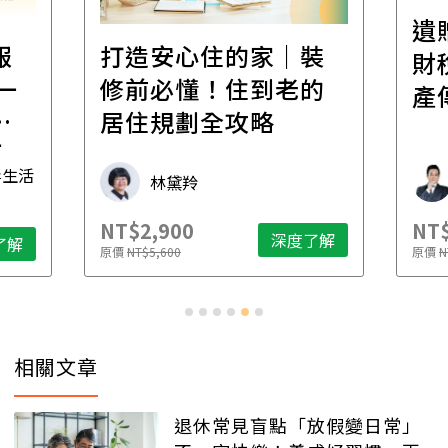
遺贈稅規劃直播課│
裝
百
財稅專家親授，讓資
的
經
產傳承更有效率
年
財稅專家 朱家棟
NT$2,500
NT$
了解
深度了解
原價
NT$4,888
原價
N
相關文章
退休常見盲點「放假變日常」