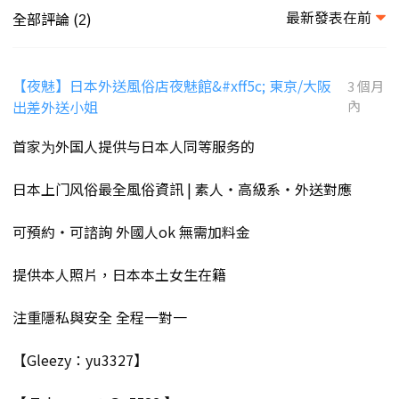
最新發表在前
全部評論 (
)
2
【夜魅】日本外送風俗店夜魅館&#xff5c; 東京/大阪
3 個月
出差外送小姐
內
首家为外国人提供与日本人同等服务的
日本上门风俗最全風俗資訊 | 素人・高級系・外送對應
可預約・可諮詢 外國人ok 無需加料金
提供本人照片，日本本土女生在籍
注重隱私與安全 全程一對一
【Gleezy：yu3327】