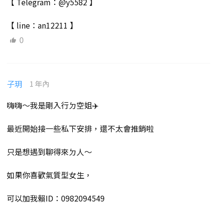
【 Telegram：@y5582 】
【 line：an12211 】
0
子玥
1 年內
嗨嗨～我是剛入行ㄉ空姐✈️
最近開始接一些私下安排，還不太會推銷啦
只是想遇到聊得來ㄉ人～
如果你喜歡氣質型女生，
可以加我賴ID：0982094549