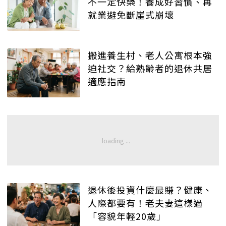
不一定快樂！養成好習慣、再
就業避免斷崖式崩壞
搬進養生村、老人公寓根本強
迫社交？給熟齡者的退休共居
適應指南
退休後投資什麼最賺？健康、
人際都要有！老夫妻這樣過
「容貌年輕20歲」