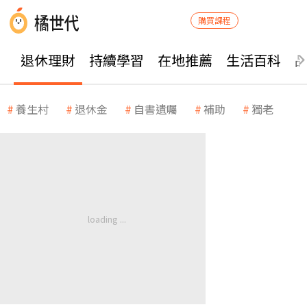
購買課程
退休理財
持續學習
在地推薦
生活百科
養生村
退休金
自書遺囑
補助
獨老