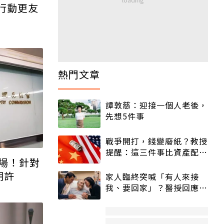
行動更友
熱門文章
譚敦慈：迎接一個人老後，
先想5件事
戰爭開打，錢變廢紙？教授
提醒：這三件事比資產配置
場！針對
更重要！
期許
家人臨終突喊「有人來接
我、要回家」？醫授回應方
式快學：避免抱憾終生