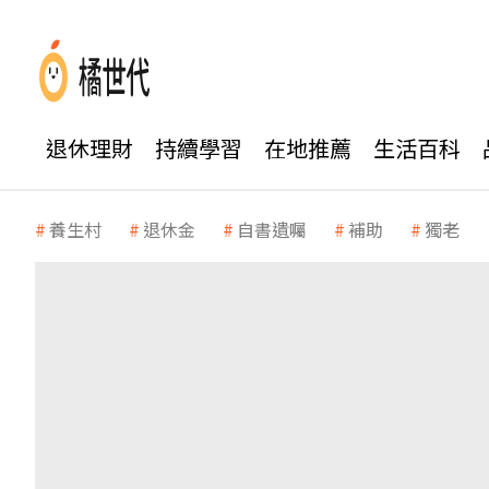
退休理財
持續學習
在地推薦
生活百科
養生村
退休金
自書遺囑
補助
獨老