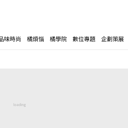
品味時尚
橘煩惱
橘學院
數位專題
企劃策展