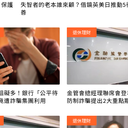
」保護
失智者的老本誰來顧？借鏡英美日推動5
善
退休理財
阻礙多！銀行「公平待
金管會總經理聯席會登
竟遭詐騙集團利用
防制詐騙提出2大重點
退休理財