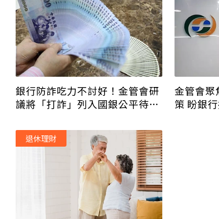
銀行防詐吃力不討好！金管會研
金管會聚
議將「打詐」列入國銀公平待客
策 盼銀
評核
力
退休理財