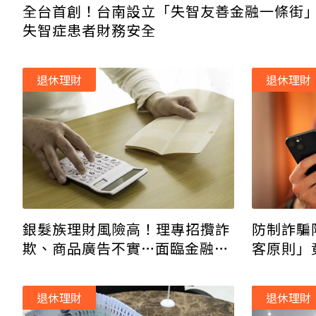
全台首創！台南設立「失智友善金融一條街
失智症患者財務安全
退休理財
退休理財
銀髮族理財風險高！理專招攬詐
防制詐騙
欺、商品廣告不實…面臨金融剝
客原則」
削難求助
退休理財
退休理財