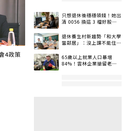
只想退休後穩穩領錢！她出
清 0056 換這 3 檔好股：
股價高點照樣買
退休養生村新趨勢「和大學
當鄰居」：沒上課不能住、
宿舍變養老房
會4政策
65歲以上就業人口暴增
84%！雲林企業搶留老員
工：穩定性高、經驗豐富