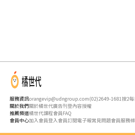
服務資訊
orangevip@udngroup.com
(02)2649-1681按2
每日
關於我們
關於橘世代
廣告刊登
內容授權
推薦頻道
橘世代課程
會員FAQ
會員中心
加入會員
登入會員
訂閱電子報
常見問題
會員服務條