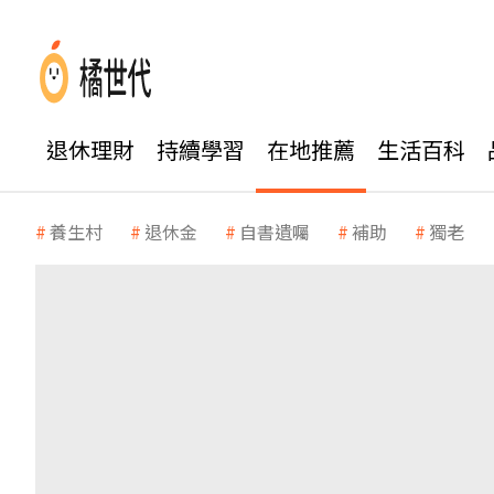
退休理財
持續學習
在地推薦
生活百科
養生村
退休金
自書遺囑
補助
獨老