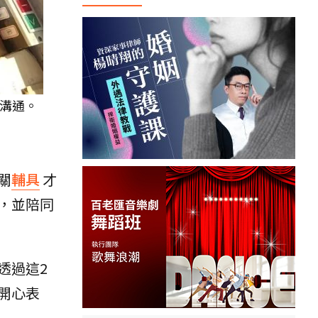
溝通。
關
輔具
才
，並陪同
透過這2
開心表