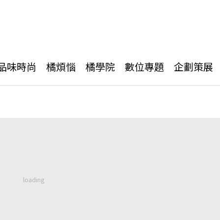
品味時尚
橘煩惱
橘學院
數位專題
企劃策展