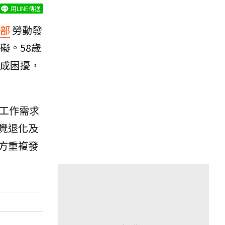
用LINE傳送
部
勞動發
礙。58歲
成困擾，
工作需求
覺退化及
方重複發