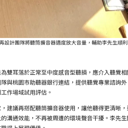
再設計團隊將聽筒擴音器適度放大音量，輔助李先生順利
果為雙耳落於正常至中度感音型聽損，應介入聽覺相
團隊與桃園市助聽器銀行連結，提供聽覺專業諮詢外
到工作場域試用評估。
求，建議再搭配聽筒擴音器使用，讓他聽得更清晰，
上的溝通效能，不再被周遭的環境聲音干擾。李先生
在職場上展現價值。