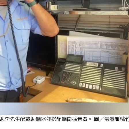
助李先生配戴助聽器並搭配聽筒擴音器。 圖／勞發署桃