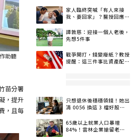
家人臨終突喊「有人來接
我、要回家」？醫授回應方
式快學：避免抱憾終生
譚敦慈：迎接一個人老後，
先想5件事
戰爭開打，錢變廢紙？教授
作助聽
提醒：這三件事比資產配置
更重要！
竹苗分署
礙，提升
只想退休後穩穩領錢！她出
清 0056 換這 3 檔好股：
費，且每
股價高點照樣買
65歲以上就業人口暴增
84%！雲林企業搶留老員
工：穩定性高、經驗豐富