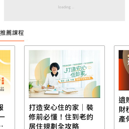
推薦課程
遺
報
打造安心住的家｜裝
財
一
修前必懂！住到老的
產
一
居住規劃全攻略