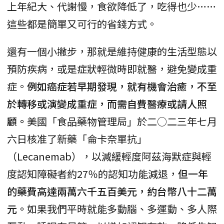
上年紀大、代謝慢，食欲降低了，吃得也少……
這些都是簡單又可行的省錢方式。
還有一個小撇步，那就是維持健康的生活型態以
預防疾病，或是症狀輕微時即就醫，避免變成重
症。
例如癌症若早期發現，就有機會治癒，不至
於轉移或演變成重症，而需自費醫療或請人照
顧。
美國「食品藥物管理局」於二○二三年七月
六日核准了新藥「侖卡奈單抗」
（Lecanemab），以減緩輕度阿茲海默症與輕
度認知障礙者約27％的認知功能減退，
但一年
的藥費高達兩萬六千五百美元，約台幣八十二萬
元。
如果我們平時就能多動腦、多運動、多人際