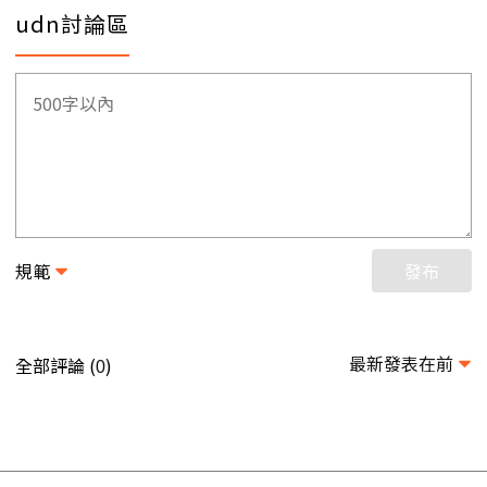
udn討論區
規範
發布
最新發表在前
全部評論 (
)
0