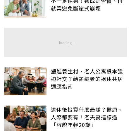
不一定快樂！養成好習慣、再
就業避免斷崖式崩壞
搬進養生村、老人公寓根本強
迫社交？給熟齡者的退休共居
適應指南
退休後投資什麼最賺？健康、
人際都要有！老夫妻這樣過
「容貌年輕20歲」