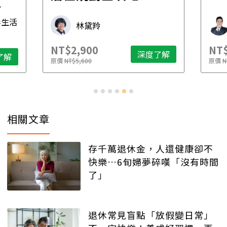
先
毒生活
林黛羚
NT$2,900
NT$
深度了解
了解
原價
NT$5,600
原價
N
相關文章
存千萬退休金，人還健康卻不
快樂…6旬婦夢碎嘆「沒有時間
了」
退休常見盲點「放假變日常」