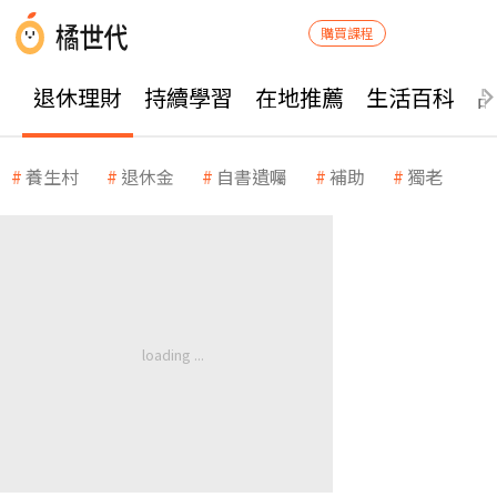
購買課程
退休理財
持續學習
在地推薦
生活百科
養生村
退休金
自書遺囑
補助
獨老