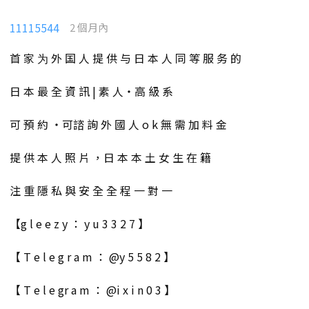
11115544
2 個月內
首 家 为 外 国 人 提 供 与 日 本 人 同 等 服 务 的
日 本 最 全 資 訊 | 素 人・高 級 系
可 預 約 ・可諮 詢 外 國 人 o k 無 需 加 料 金
提 供 本 人 照 片 ，日 本 本 土 女 生 在 籍
注 重 隱 私 與 安 全 全 程 一 對 一
【g l e e z y ： y u 3 3 2 7 】
【 T e l e g r a m ： @y 5 5 8 2 】
【 T e l e gr a m ： @i x i n 0 3 】