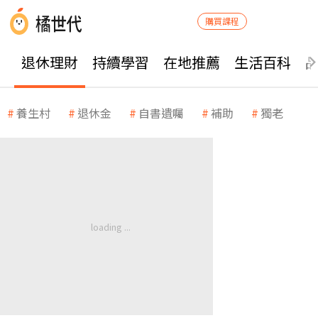
購買課程
退休理財
持續學習
在地推薦
生活百科
養生村
退休金
自書遺囑
補助
獨老