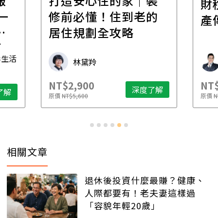
報
打造安心住的家｜裝
財
一
修前必懂！住到老的
產
一
居住規劃全攻略
先
毒生活
林黛羚
NT$2,900
NT$
深度了解
了解
原價
NT$5,600
原價
N
相關文章
退休後投資什麼最賺？健康、
人際都要有！老夫妻這樣過
「容貌年輕20歲」