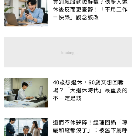
買到飆股就想辭職？很多人退
休後反而更憂鬱！「不用工作
＝快樂」觀念該改
40歲想退休，60歲又想回職
場？「大退休時代」最重要的
不一定是錢
退而不休夢碎！經理回鍋「尊
嚴和錢都沒了」：被舊下屬呼