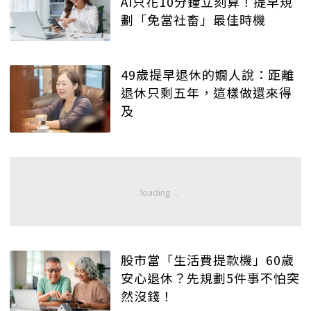
AI只花10分鐘立刻算！提早規
劃「免當社畜」最佳時機
49歲提早退休的嫺人說：距離
退休只剩五年，這樣做還來得
及
股市當「生活費提款機」60歲
安心退休？先規劃5件事不怕突
然沒錢！