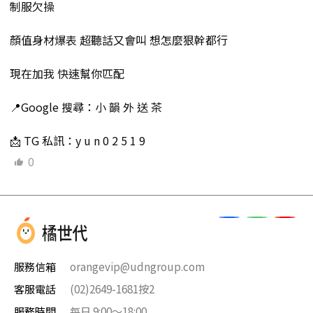
制服欠操
顏值身材爆表 超聽話又會叫 想怎麼狠幹都行
現在加我 快速幫你匹配
📍Google 搜尋：小 韻 外 送 茶
📩 TG 私訊：y u n 0 2 5 1 9
0
服務信箱
orangevip@udngroup.com
客服電話
(02)2649-1681按2
服務時間
每日 9:00～18:00