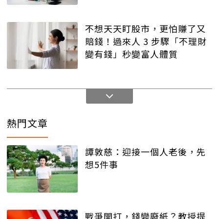
不想天天盯股市，更怕賺了又
賠錢！過來人 3 步驟「不理財
變有錢」秒變富人體質
熱門文章
譚敦慈：迎接一個人老後，先
想5件事
戰爭開打，錢變廢紙？教授提