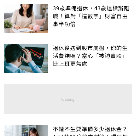
39歲準備退休，43歲達標辦離
職！算對「這數字」財富自由
事半功倍
退休後遇到股市崩盤，你的生
活費夠嗎？當心「被迫賣股」
比上班更焦慮
不婚不生要準備多少退休金？