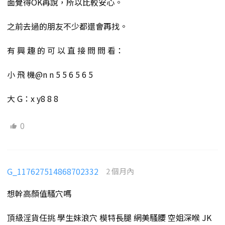
面覺得OK再說，所以比較安心。
之前去過的朋友不少都還會再找。
有 興 趣 的 可 以 直 接 問 問 看：
小 飛 機@n n 5 5 6 5 6 5
大 G：x y8 8 8
0
G_117627514868702332
2 個月內
想幹高顏值騷穴嗎
頂級淫貨任挑 學生妹浪穴 模特長腿 網美騷腰 空姐深喉 JK