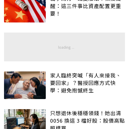
醒：這三件事比資產配置更重
要！
家人臨終突喊「有人來接我、
要回家」？醫授回應方式快
學：避免抱憾終生
只想退休後穩穩領錢！她出清
0056 換這 3 檔好股：股價高點
照樣買