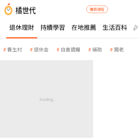
購買課程
退休理財
持續學習
在地推薦
生活百科
養生村
退休金
自書遺囑
補助
獨老