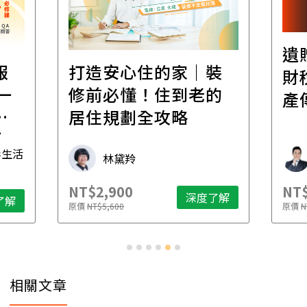
遺
報
打造安心住的家｜裝
財
一
修前必懂！住到老的
產
一
居住規劃全攻略
先
毒生活
林黛羚
NT$2,900
NT$
深度了解
了解
原價
NT$5,600
原價
N
相關文章