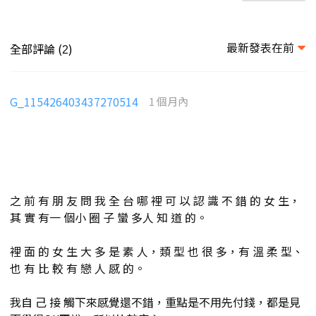
最新發表在前
全部評論 (
)
2
G_115426403437270514
1 個月內
之 前 有 朋 友 問 我 全 台 哪 裡 可 以 認 識 不 錯 的 女 生，
其 實 有一 個小 圈 子 蠻 多人 知 道 的。
裡 面 的 女 生 大 多 是 素 人，類 型 也 很 多，有 溫 柔 型、
也 有 比 較 有 戀 人 感 的。
我自 己 接 觸下來感覺還不錯，重點是不用先付錢，都是見