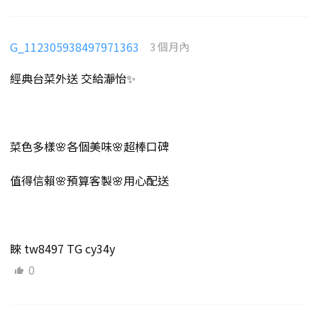
G_112305938497971363
3 個月內
經典台菜外送 交給瀞怡✨
菜色多樣🌸各個美味🌸超棒口碑
值得信賴🌸預算客製🌸用心配送
睞 tw8497 TG cy34y
0