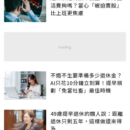
活費夠嗎？當心「被迫賣股」
比上班更焦慮
不婚不生要準備多少退休金？
AI只花10分鐘立刻算！提早規
劃「免當社畜」最佳時機
49歲提早退休的嫺人說：距離
退休只剩五年，這樣做還來得
及