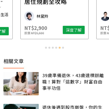
一
居住規劃全攻略
先
毒生活
林黛羚
NT$2,900
NT$
深度了解
了解
原價
NT$5,600
原價
N
相關文章
39歲準備退休，43歲達標辦離
職！算對「這數字」財富自由
事半功倍
退休後遇到股市崩盤，你的生