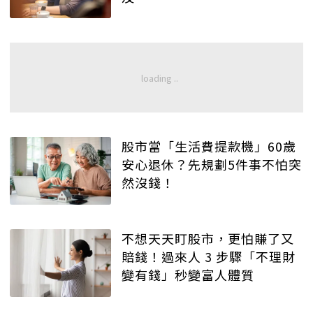
股市當「生活費提款機」60歲
安心退休？先規劃5件事不怕突
然沒錢！
不想天天盯股市，更怕賺了又
賠錢！過來人 3 步驟「不理財
變有錢」秒變富人體質