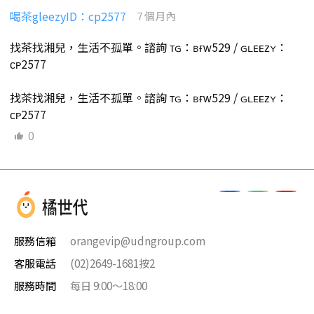
喝茶gleezyID：cp2577
7 個月內
找茶找湘兒，生活不孤單。諮詢 ᴛɢ：ʙғᴡ529 / ɢʟᴇᴇᴢʏ：
ᴄᴘ2577
找茶找湘兒，生活不孤單。諮詢 ᴛɢ：ʙғᴡ529 / ɢʟᴇᴇᴢʏ：
ᴄᴘ2577
0
服務信箱
orangevip@udngroup.com
客服電話
(02)2649-1681按2
服務時間
每日 9:00～18:00