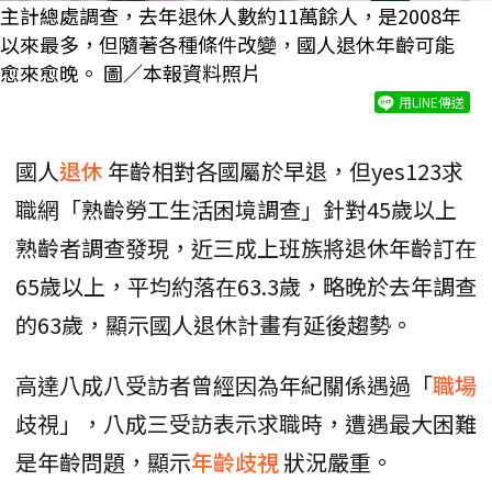
主計總處調查，去年退休人數約11萬餘人，是2008年
以來最多，但隨著各種條件改變，國人退休年齡可能
愈來愈晚。 圖／本報資料照片
用LINE傳送
國人
退休
年齡相對各國屬於早退，但yes123求
職網「熟齡勞工生活困境調查」針對45歲以上
熟齡者調查發現，近三成上班族將退休年齡訂在
65歲以上，平均約落在63.3歲，略晚於去年調查
的63歲，顯示國人退休計畫有延後趨勢。
高達八成八受訪者曾經因為年紀關係遇過「
職場
歧視」，八成三受訪表示求職時，遭遇最大困難
是年齡問題，顯示
年齡歧視
狀況嚴重。