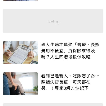
親人生病才驚覺「醫療、長照
費用不便宜」買保險來得及
嗎？人生四階段投保攻略
看到已逝親人、吃飯忘了吞…
照顧失智長輩「每天都在
哭」！專家3解方快記下