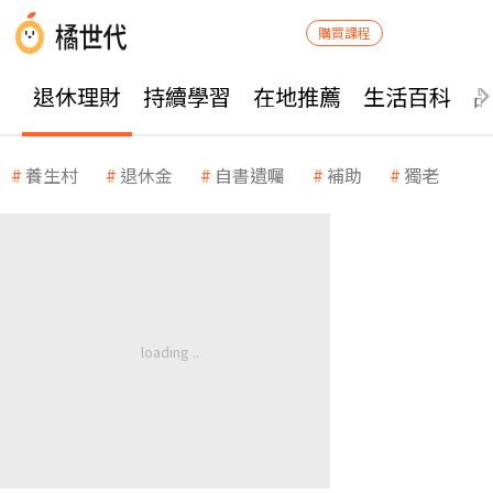
購買課程
退休理財
持續學習
在地推薦
生活百科
養生村
退休金
自書遺囑
補助
獨老