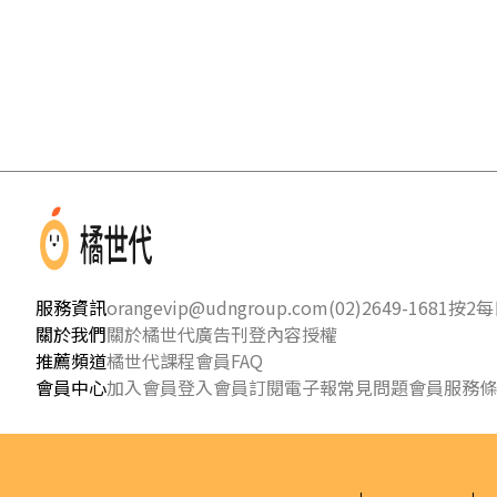
服務資訊
orangevip@udngroup.com
(02)2649-1681按2
每日
關於我們
關於橘世代
廣告刊登
內容授權
推薦頻道
橘世代課程
會員FAQ
會員中心
加入會員
登入會員
訂閱電子報
常見問題
會員服務條