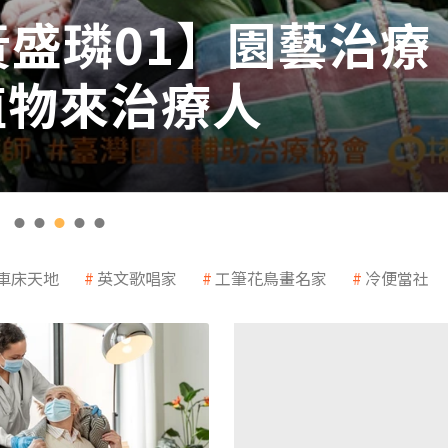
黃盛璘01】園藝治療
植物來治療人
車床天地
英文歌唱家
工筆花鳥畫名家
冷便當社