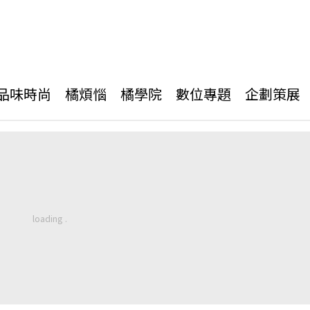
品味時尚
橘煩惱
橘學院
數位專題
企劃策展