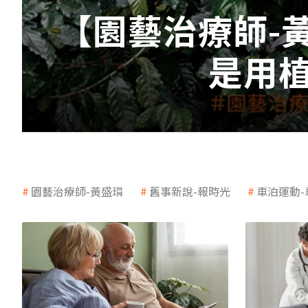
【園藝治療師-
是用
園藝治療師-黃盛璘
舊事新說-報時光
車泊運動-