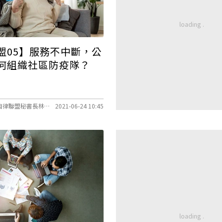
盟05】服務不中斷，公
何組織社區防疫隊？
口述／公益團體自律聯盟秘書長林依瑩、文字整理／莊欣宜
2021-06-24 10:45