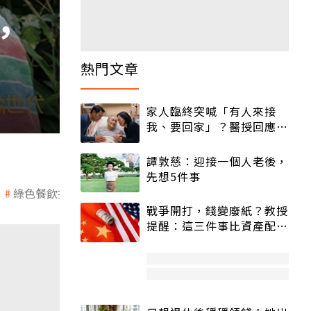
，
熱門文章
家人臨終突喊「有人來接
我、要回家」？醫授回應方
式快學：避免抱憾終生
譚敦慈：迎接一個人老後，
先想5件事
綠色餐飲指南
環保媽媽林淑英
老人福利推動聯盟
戰爭開打，錢變廢紙？教授
提醒：這三件事比資產配置
更重要！