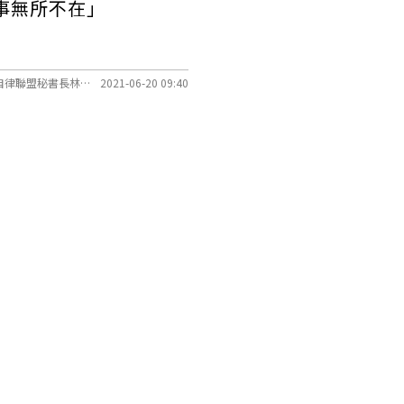
事無所不在」
口述／公益團體自律聯盟秘書長林依瑩、文字整理／莊欣宜
2021-06-20 09:40