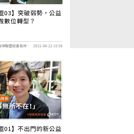
盟03】突破弱勢，公益
做數位轉型？
口述／公益團體自律聯盟秘書長林依瑩、文字整理／莊欣宜
2021-06-22 10:58
盟01】不出門的新公益