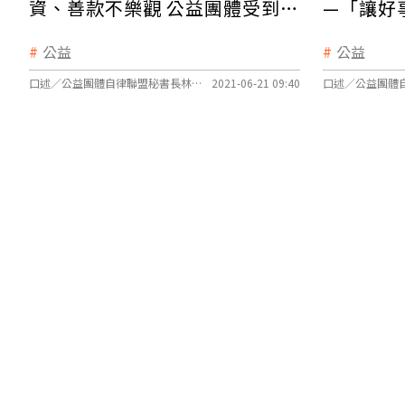
資、善款不樂觀 公益團體受到的
—「讓好
疫下衝擊？
公益
公益
口述／公益團體自律聯盟秘書長林依瑩、文字整理／莊欣宜
2021-06-21 09:40