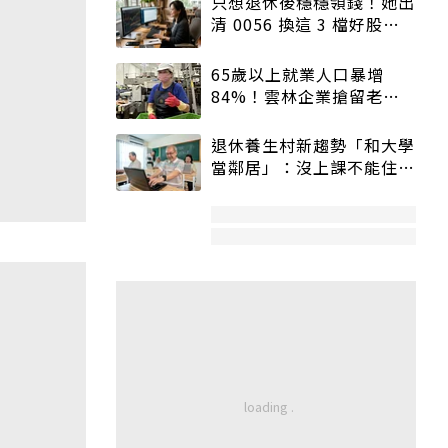
只想退休後穩穩領錢！她出
清 0056 換這 3 檔好股：
股價高點照樣買
65歲以上就業人口暴增
84%！雲林企業搶留老員
工：穩定性高、經驗豐富
退休養生村新趨勢「和大學
當鄰居」：沒上課不能住、
宿舍變養老房