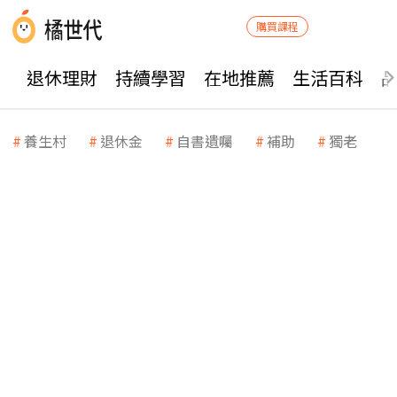
購買課程
退休理財
持續學習
在地推薦
生活百科
養生村
退休金
自書遺囑
補助
獨老