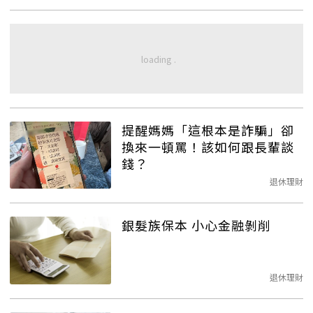
提醒媽媽「這根本是詐騙」卻
換來一頓罵！該如何跟長輩談
錢？
退休理財
銀髮族保本 小心金融剝削
退休理財