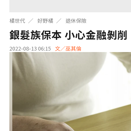
橘世代
好野橘
退休保險
銀髮族保本 小心金融剝削
2022-08-13 06:15
文／巫其倫