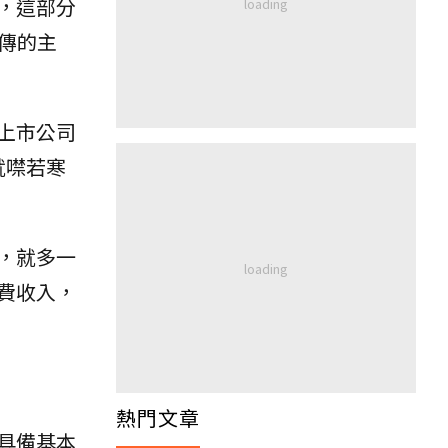
，這部分
傳的主
上市公司
就噤若寒
，就多一
費收入，
熱門文章
具備基本