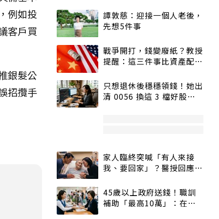
，例如投
譚敦慈：迎接一個人老後，
先想5件事
議客戶買
戰爭開打，錢變廢紙？教授
提醒：這三件事比資產配置
更重要！
推銀髮公
只想退休後穩穩領錢！她出
誤招攬手
清 0056 換這 3 檔好股：
股價高點照樣買
家人臨終突喊「有人來接
我、要回家」？醫授回應方
式快學：避免抱憾終生
45歲以上政府送錢！職訓
補助「最高10萬」：在
職、待業都能申請