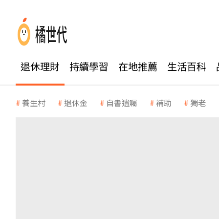
退休理財
持續學習
在地推薦
生活百科
養生村
退休金
自書遺囑
補助
獨老