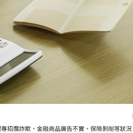
理專招攬詐欺、金融商品廣告不實、保險剝削等狀況