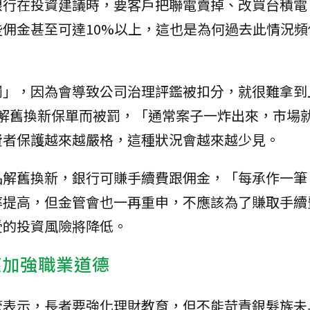
銀行在投資建議時，要客戶把聯電賣掉、改買台積電
佣金甚至可達10%以上，這也是為何過去此情況頻
罰」，因為會導致公司治理評鑑被扣分，就很難拿到
」解舊換新保單而被罰，「通常案子一炸出來，市場
費者保護越來越嚴格，這種狀況會越來越少見。
品解舊換新，銀行可賺手續費跟佣金，「每承作一筆
率提高，但金管會也一再重申，不應該為了賺取手續
受的投資風險將降低。
應加強職業道德
管表示，長者要強化理財教育，但不能苛責銀髮族未