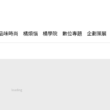
品味時尚
橘煩惱
橘學院
數位專題
企劃策展