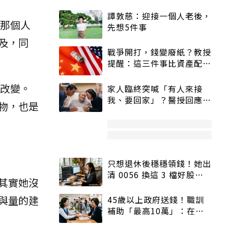
譚敦慈：迎接一個人老後，
那個人
先想5件事
及，同
戰爭開打，錢變廢紙？教授
提醒：這三件事比資產配置
更重要！
改變。
家人臨終突喊「有人來接
我、要回家」？醫授回應方
物，也是
式快學：避免抱憾終生
只想退休後穩穩領錢！她出
清 0056 換這 3 檔好股：
其實她沒
股價高點照樣買
與量的建
45歲以上政府送錢！職訓
補助「最高10萬」：在
職、待業都能申請