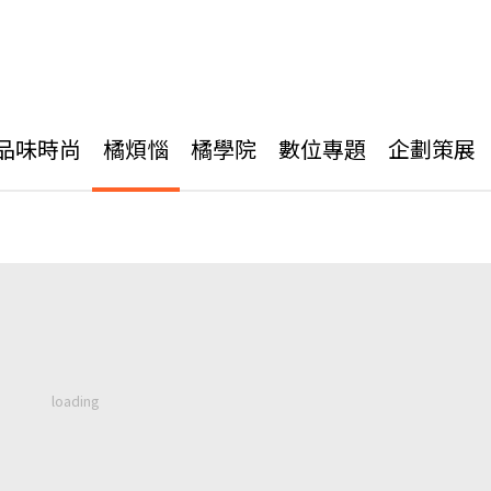
品味時尚
橘煩惱
橘學院
數位專題
企劃策展