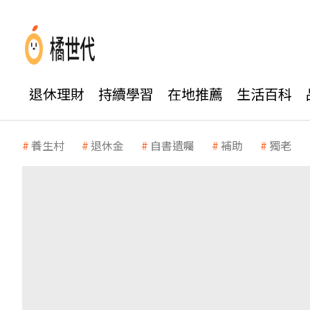
退休理財
持續學習
在地推薦
生活百科
養生村
退休金
自書遺囑
補助
獨老