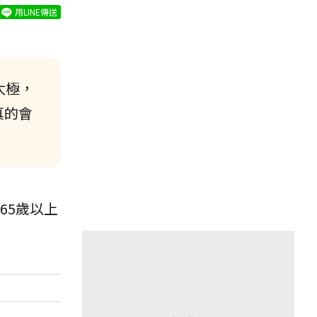
用LINE傳送
太極，
真的會
65歲以上