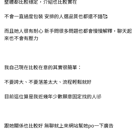
整體都比較穩定，介紹也比較實在
不會一直過度包裝 安排的人選品質也都還不錯🥰
而且她人很有耐心 新手問很多問題也都會慢慢解釋，聊天起
來也不會有壓力
我自己現在比較在意的其實很簡單：
不要誇大、不要落差太大、流程輕鬆就好
目前這位算是我近幾年少數願意固定找的人🤣
跟她關係也比較好 無聊就上來網站幫她po一下廣告