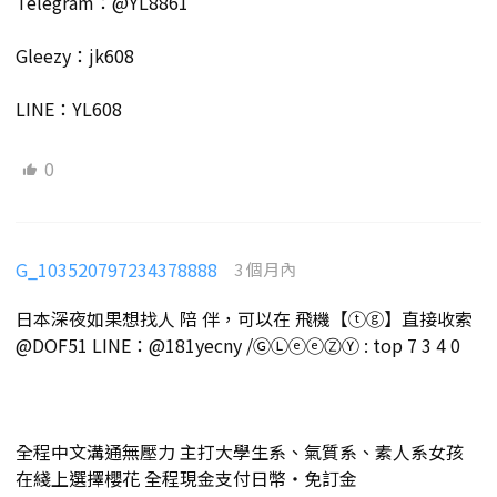
Telegram：@YL8861
Gleezy：jk608
LINE：YL608
0
G_103520797234378888
3 個月內
日本深夜如果想找人 陪 伴，可以在 飛機【ⓣⓖ】直接收索
@DOF51 LINE：@181yecny /ⒼⓁⓔⓔⓏⓎ : top 7 3 4 0
全程中文溝通無壓力 主打大學生系、氣質系、素人系女孩
在綫上選擇櫻花 全程現金支付日幣・免訂金