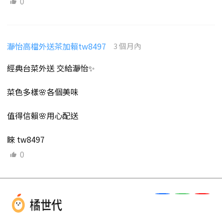
0
瀞怡高檔外送茶加賴tw8497
3 個月內
經典台菜外送 交給瀞怡✨
菜色多樣🌸各個美味
值得信賴🌸用心配送
睞 tw8497
0