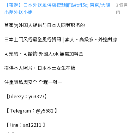
【夜魅】日本外送風俗店夜魅館&#xff5c; 東京/大阪
3 個月
出差外送小姐
內
首家为外国人提供与日本人同等服务的
日本上门风俗最全風俗資訊 | 素人・高級系・外送對應
可預約・可諮詢 外國人ok 無需加料金
提供本人照片，日本本土女生在籍
注重隱私與安全 全程一對一
【Gleezy：yu3327】
【 Telegram：@y5582 】
【 line：an12211 】