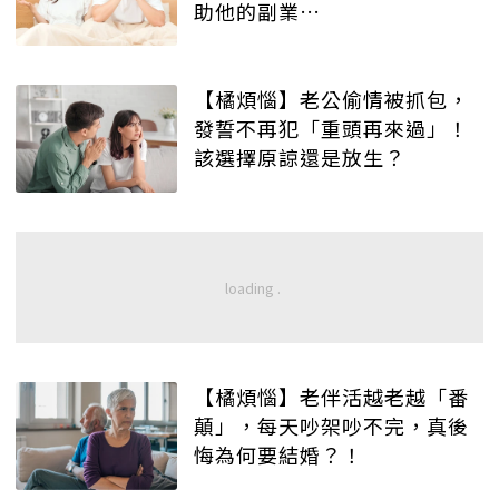
助他的副業…
【橘煩惱】老公偷情被抓包，
發誓不再犯「重頭再來過」！
該選擇原諒還是放生？
【橘煩惱】老伴活越老越「番
顛」，每天吵架吵不完，真後
悔為何要結婚？！