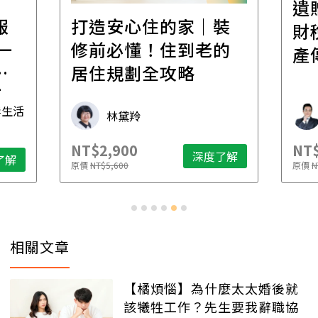
遺
報
打造安心住的家｜裝
財
一
修前必懂！住到老的
產
一
居住規劃全攻略
先
毒生活
林黛羚
NT$2,900
NT$
深度了解
了解
原價
NT$5,600
原價
N
相關文章
【橘煩惱】為什麼太太婚後就
該犧牲工作？先生要我辭職協