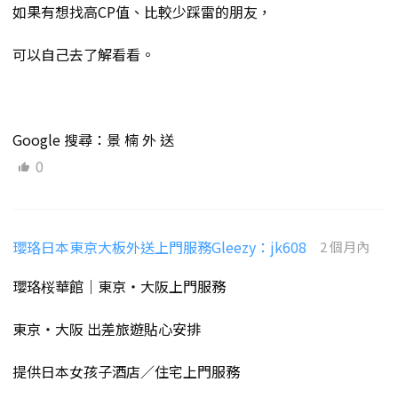
如果有想找高CP值、比較少踩雷的朋友，
可以自己去了解看看。
Google 搜尋：景 楠 外 送
0
瓔珞日本東京大板外送上門服務Gleezy：jk608
2 個月內
瓔珞桜華館｜東京・大阪上門服務
東京・大阪 出差旅遊貼心安排
提供日本女孩子酒店／住宅上門服務