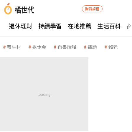
購買課程
退休理財
持續學習
在地推薦
生活百科
養生村
退休金
自書遺囑
補助
獨老