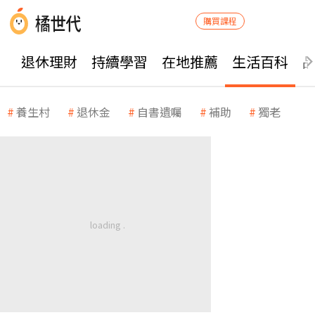
購買課程
退休理財
持續學習
在地推薦
生活百科
養生村
退休金
自書遺囑
補助
獨老