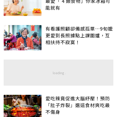
最愛「 4 類食物」你家冰箱可
能就有
有看護照顧卻備感孤單…9旬嬤
更愛到長照據點上課圍爐，互
相扶持不寂寞！
愛吃辣竟促進大腦紓壓！預防
「肚子炸裂」選這食材爽吃最
不傷身