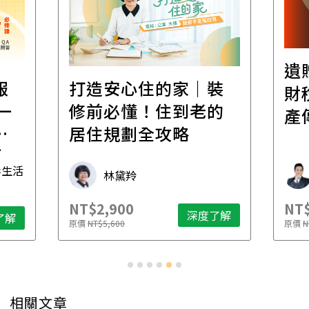
遺
報
打造安心住的家｜裝
財
一
修前必懂！住到老的
產
一
居住規劃全攻略
先
毒生活
林黛羚
NT$2,900
NT$
深度了解
了解
原價
NT$5,600
原價
N
相關文章