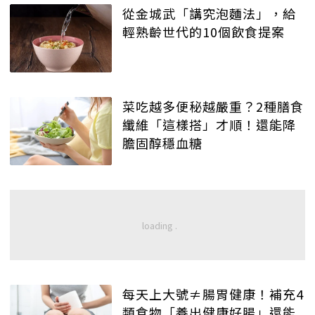
從金城武「講究泡麵法」，給
輕熟齡世代的10個飲食提案
菜吃越多便秘越嚴重？2種膳食
纖維「這樣搭」才順！還能降
膽固醇穩血糖
每天上大號≠腸胃健康！補充4
類食物「養出健康好腸」還能