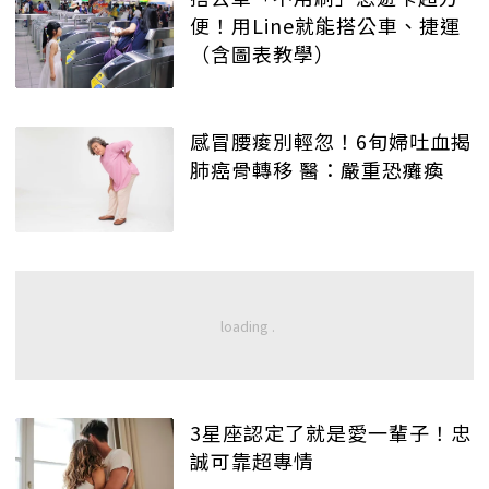
便！用Line就能搭公車、捷運
（含圖表教學）
感冒腰痠別輕忽！6旬婦吐血揭
肺癌骨轉移 醫：嚴重恐癱瘓
3星座認定了就是愛一輩子！忠
誠可靠超專情