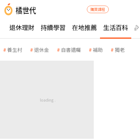
購買課程
退休理財
持續學習
在地推薦
生活百科
養生村
退休金
自書遺囑
補助
獨老