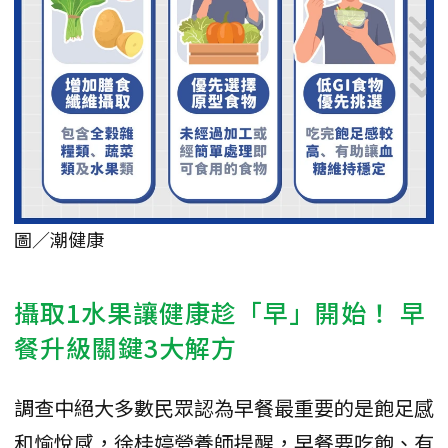
圖／潮健康
攝取1水果讓健康趁「早」開始！ 早
餐升級關鍵3大解方
調查中絕大多數民眾認為早餐最重要的是飽足感
和愉悅感，徐桂婷營養師提醒，早餐要吃飽、有