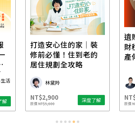
遺
報
打造安心住的家｜裝
財
一
修前必懂！住到老的
產
一
居住規劃全攻略
先
毒生活
林黛羚
NT$2,900
NT$
深度了解
了解
原價
NT$5,600
原價
N