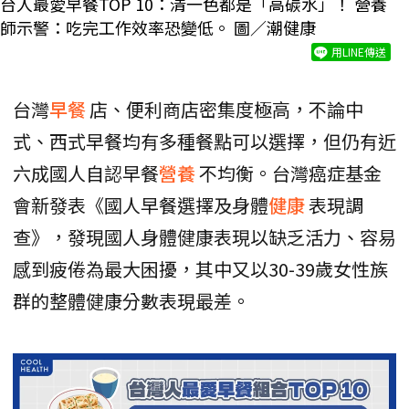
台人最愛早餐TOP 10：清一色都是「高碳水」！ 營養
師示警：吃完工作效率恐變低。 圖／潮健康
用LINE傳送
台灣
早餐
店、便利商店密集度極高，不論中
式、西式早餐均有多種餐點可以選擇，但仍有近
六成國人自認早餐
營養
不均衡。台灣癌症基金
會新發表《國人早餐選擇及身體
健康
表現調
查》，發現國人身體健康表現以缺乏活力、容易
感到疲倦為最大困擾，其中又以30-39歲女性族
群的整體健康分數表現最差。