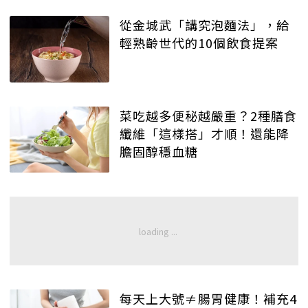
從金城武「講究泡麵法」，給
輕熟齡世代的10個飲食提案
菜吃越多便秘越嚴重？2種膳食
纖維「這樣搭」才順！還能降
膽固醇穩血糖
每天上大號≠腸胃健康！補充4