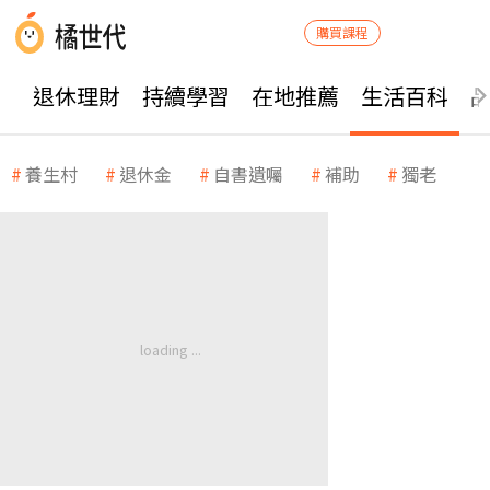
購買課程
退休理財
持續學習
在地推薦
生活百科
養生村
退休金
自書遺囑
補助
獨老