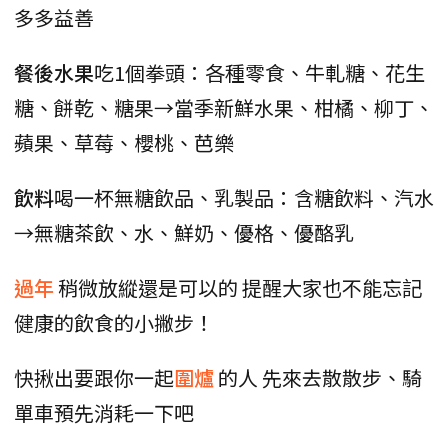
多多益善
餐後水果
吃1個拳頭：各種零食、牛軋糖、花生
糖、餅乾、糖果→當季新鮮水果、柑橘、柳丁、
蘋果、草莓、櫻桃、芭樂
飲料
喝一杯無糖飲品、乳製品：含糖飲料、汽水
→無糖茶飲、水、鮮奶、優格、優酪乳
過年
稍微放縱還是可以的 提醒大家也不能忘記
健康的飲食的小撇步！
快揪出要跟你一起
圍爐
的人 先來去散散步、騎
單車預先消耗一下吧