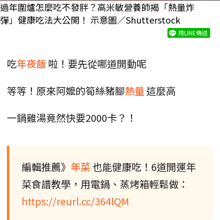
過年圍爐怎麼吃不發胖？高米敏營養師揭「熱量炸
彈」健康吃法大公開！ 示意圖／Shutterstock
用LINE傳送
吃
年夜飯
啦！要先從哪道開動呢
等等！原來阿嬤的筍絲豬腳
熱量
這麼高
一鍋雞湯竟然快要2000卡？！
編輯推薦》
年菜
也能健康吃！6道開運年
菜食譜教學，用電鍋、蒸烤箱輕鬆做：
https://reurl.cc/364lQM