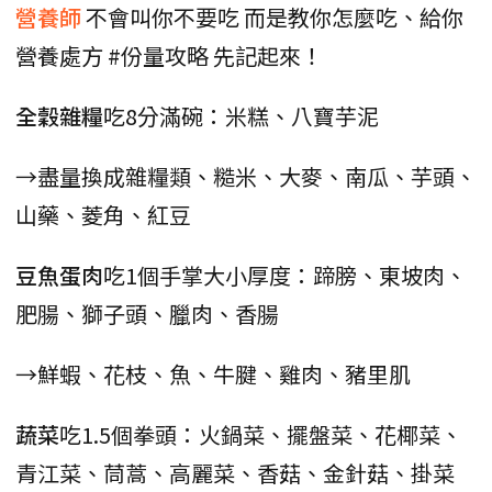
營養師
不會叫你不要吃 而是教你怎麼吃、給你
營養處方 #份量攻略 先記起來！
全穀雜糧
吃8分滿碗：米糕、八寶芋泥
→盡量換成雜糧類、糙米、大麥、南瓜、芋頭、
山藥、菱角、紅豆
豆魚蛋肉
吃1個手掌大小厚度：蹄膀、東坡肉、
肥腸、獅子頭、臘肉、香腸
→鮮蝦、花枝、魚、牛腱、雞肉、豬里肌
蔬菜
吃1.5個拳頭：火鍋菜、擺盤菜、花椰菜、
青江菜、茼蒿、高麗菜、香菇、金針菇、掛菜