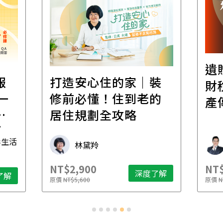
遺
報
打造安心住的家｜裝
財
一
修前必懂！住到老的
產
一
居住規劃全攻略
先
毒生活
林黛羚
NT$2,900
NT$
深度了解
了解
原價
NT$5,600
原價
N