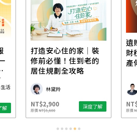
遺
報
打造安心住的家｜裝
財
一
修前必懂！住到老的
產
一
居住規劃全攻略
先
毒生活
林黛羚
NT$2,900
NT$
深度了解
了解
原價
NT$5,600
原價
N