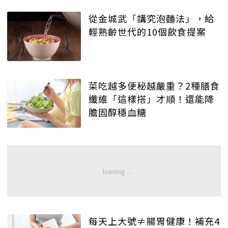
從金城武「講究泡麵法」，給
輕熟齡世代的10個飲食提案
菜吃越多便秘越嚴重？2種膳食
纖維「這樣搭」才順！還能降
膽固醇穩血糖
每天上大號≠腸胃健康！補充4