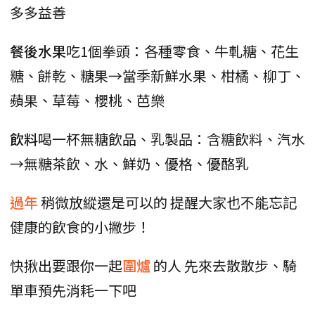
多多益善
餐後水果
吃1個拳頭：各種零食、牛軋糖、花生
糖、餅乾、糖果→當季新鮮水果、柑橘、柳丁、
蘋果、草莓、櫻桃、芭樂
飲料
喝一杯無糖飲品、乳製品：含糖飲料、汽水
→無糖茶飲、水、鮮奶、優格、優酪乳
過年
稍微放縱還是可以的 提醒大家也不能忘記
健康的飲食的小撇步！
快揪出要跟你一起
圍爐
的人 先來去散散步、騎
單車預先消耗一下吧