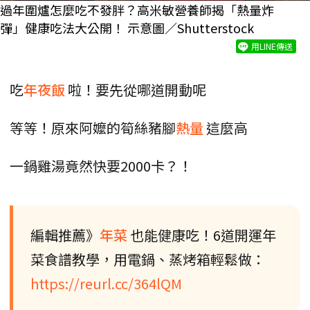
過年圍爐怎麼吃不發胖？高米敏營養師揭「熱量炸
彈」健康吃法大公開！ 示意圖／Shutterstock
用LINE傳送
吃
年夜飯
啦！要先從哪道開動呢
等等！原來阿嬤的筍絲豬腳
熱量
這麼高
一鍋雞湯竟然快要2000卡？！
編輯推薦》
年菜
也能健康吃！6道開運年
菜食譜教學，用電鍋、蒸烤箱輕鬆做：
https://reurl.cc/364lQM