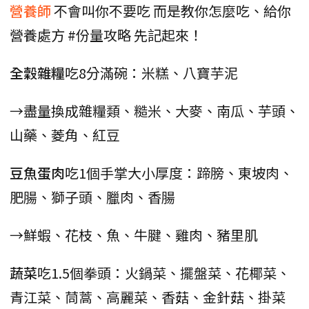
營養師
不會叫你不要吃 而是教你怎麼吃、給你
營養處方 #份量攻略 先記起來！
全穀雜糧
吃8分滿碗：米糕、八寶芋泥
→盡量換成雜糧類、糙米、大麥、南瓜、芋頭、
山藥、菱角、紅豆
豆魚蛋肉
吃1個手掌大小厚度：蹄膀、東坡肉、
肥腸、獅子頭、臘肉、香腸
→鮮蝦、花枝、魚、牛腱、雞肉、豬里肌
蔬菜
吃1.5個拳頭：火鍋菜、擺盤菜、花椰菜、
青江菜、茼蒿、高麗菜、香菇、金針菇、掛菜