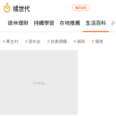
購買課程
退休理財
持續學習
在地推薦
生活百科
養生村
退休金
自書遺囑
補助
獨老