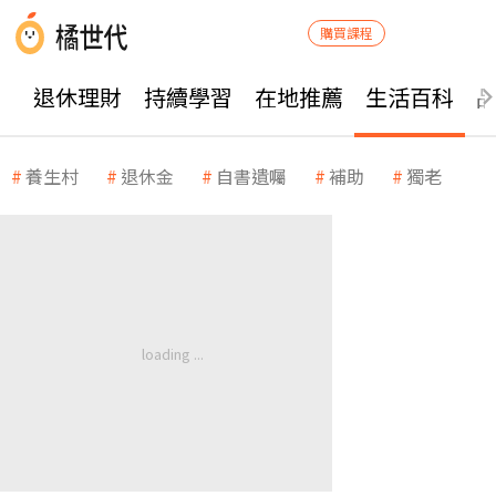
購買課程
退休理財
持續學習
在地推薦
生活百科
養生村
退休金
自書遺囑
補助
獨老