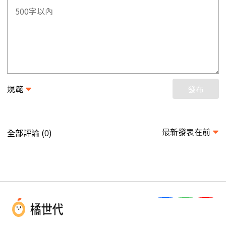
規範
發布
最新發表在前
全部評論 (
)
0