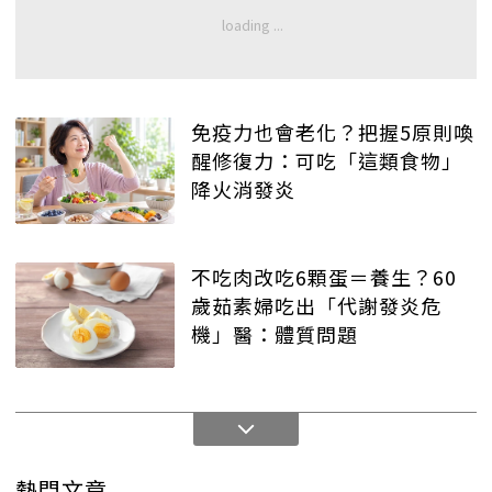
免疫力也會老化？把握5原則喚
醒修復力：可吃「這類食物」
降火消發炎
不吃肉改吃6顆蛋＝養生？60
歲茹素婦吃出「代謝發炎危
機」醫：體質問題
熱門文章