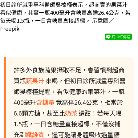
初日診所減重專科醫師吳榛槿表示，超商賣的果菜汁
看似健康，其實一瓶400毫升含糖量高達26.4公克，若
每天喝1.5瓶，一日含糖量直接超標。 示意圖／
Freepik
用LINE傳送
許多外食族蔬果攝取不足，會習慣到超商
買瓶
蔬果汁
來喝，但初日診所減重專科醫
師吳榛槿提醒，看似健康的果菜汁，一瓶
400毫升
含糖量
竟高達26.4公克，相當於
6.6顆方糖，甚至比
奶茶
還甜！若每天喝
1.5瓶，一日含糖量直接超標，不僅沒補
充到
纖維質
，還可能讓身體吸收過量糖