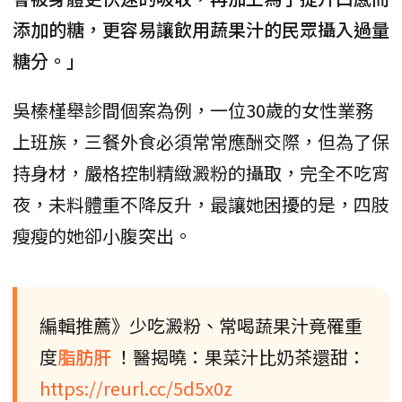
添加的糖，更容易讓飲用蔬果汁的民眾攝入過量
糖分。」
吳榛槿舉診間個案為例，一位30歲的女性業務
上班族，三餐外食必須常常應酬交際，但為了保
持身材，嚴格控制精緻澱粉的攝取，完全不吃宵
夜，未料體重不降反升，最讓她困擾的是，四肢
瘦瘦的她卻小腹突出。
編輯推薦》少吃澱粉、常喝蔬果汁竟罹重
度
脂肪肝
！醫揭曉：果菜汁比奶茶還甜：
https://reurl.cc/5d5x0z