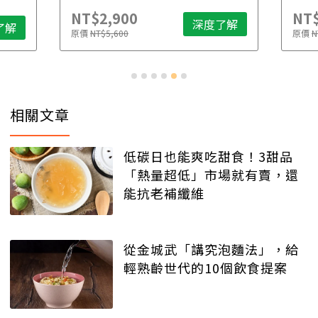
NT$2,900
NT$
深度了解
了解
原價
NT$5,600
原價
N
相關文章
低碳日也能爽吃甜食！3甜品
「熱量超低」市場就有賣，還
能抗老補纖維
從金城武「講究泡麵法」，給
輕熟齡世代的10個飲食提案