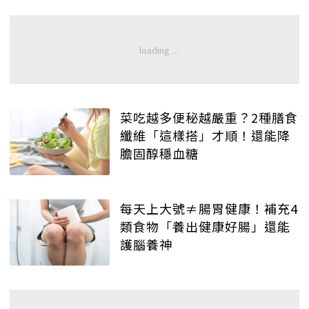
菜吃越多便秘越嚴重？2種膳食
纖維「這樣搭」才順！還能降
膽固醇穩血糖
每天上大號≠腸胃健康！補充4
類食物「養出健康好腸」還能
護腦養神