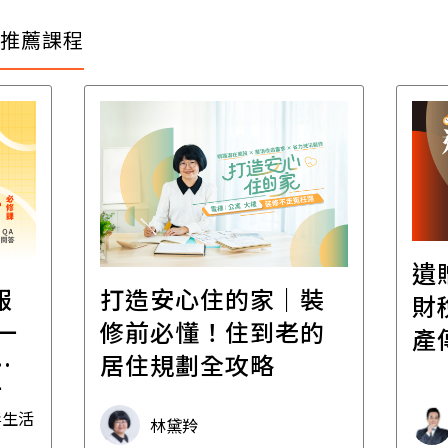
推薦課程
遺
報
打造安心住的家｜裝
財
一
修前必懂！住到老的
產
一
居住規劃全攻略
先
毒生活
林黛羚