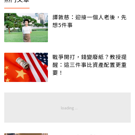
譚敦慈：迎接一個人老後，先
想5件事
戰爭開打，錢變廢紙？教授提
醒：這三件事比資產配置更重
要！