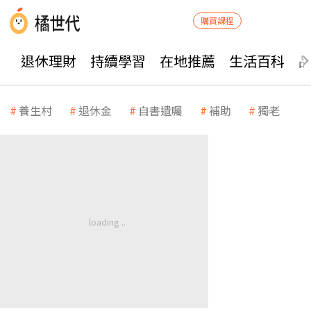
購買課程
退休理財
持續學習
在地推薦
生活百科
養生村
退休金
自書遺囑
補助
獨老