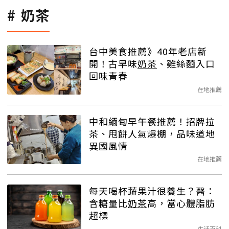
奶茶
台中美食推薦》40年老店新
開！古早味
奶茶
、雞絲麵入口
回味青春
在地推薦
中和緬甸早午餐推薦！招牌拉
茶、甩餅人氣爆棚，品味道地
異國風情
在地推薦
每天喝杯蔬果汁很養生？醫：
含糖量比
奶茶
高，當心體脂肪
超標
生活百科