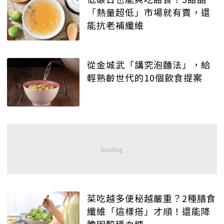
「熱量超低」市場就有賣，還
能抗老補纖維
從金城武「講究泡麵法」，給
輕熟齡世代的10個飲食提案
菜吃越多便秘越嚴重？2種膳食
纖維「這樣搭」才順！還能降
膽固醇穩血糖