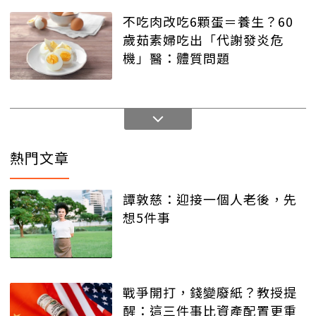
不吃肉改吃6顆蛋＝養生？60
歲茹素婦吃出「代謝發炎危
機」醫：體質問題
熱門文章
譚敦慈：迎接一個人老後，先
想5件事
戰爭開打，錢變廢紙？教授提
醒：這三件事比資產配置更重