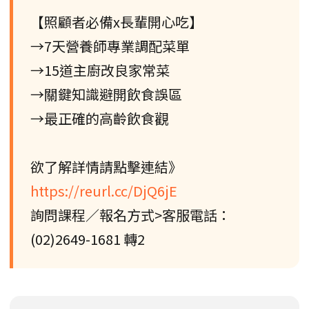
【照顧者必備x長輩開心吃】
→7天營養師專業調配菜單
→15道主廚改良家常菜
→關鍵知識避開飲食誤區
→最正確的高齡飲食觀
欲了解詳情請點擊連結》
https://reurl.cc/DjQ6jE
詢問課程／報名方式>客服電話：
(02)2649-1681 轉2