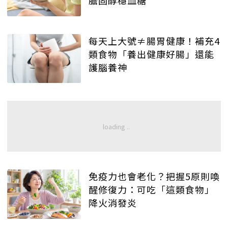
每天上大號≠腸胃健康！補充4
類食物「養出健康好腸」還能
護腦養神
免疫力也會老化？把握5原則喚
醒修復力：可吃「這類食物」
降火消發炎