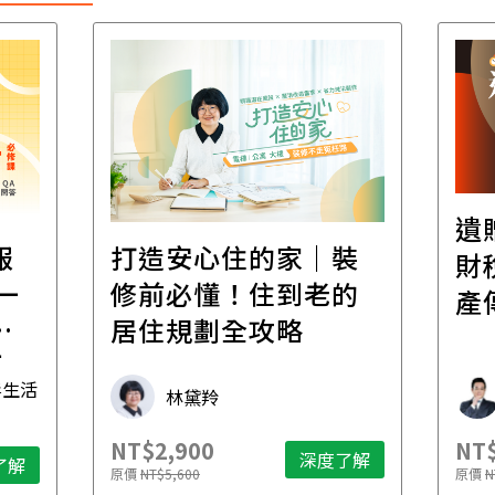
遺
報
打造安心住的家｜裝
財
一
修前必懂！住到老的
產
一
居住規劃全攻略
先
毒生活
林黛羚
NT$2,900
NT$
深度了解
了解
原價
NT$5,600
原價
N