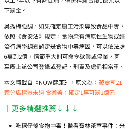
以上7年以下有期徒刑，得併科新台幣1億元以
下罰金。
吳秀梅強調，如果確定廚工污染導致食品中毒，
依照《食安法》規定，食物染有病原性生物或經
流行病學調查認定是食物中毒病因，可以依法處
6萬到2億，情節重大則可命令歇業或停業，甚
至廢止該公司登錄或登記，刑責及處罰相當重。
本文轉載自《NOW健康》，原文為：
藏壽司21
家分店稽查未過 食藥署：確定1事可罰2億元
│更多精選推薦↓↓↓
吃粿仔條食物中毒！醫看寶林茶室事件：米