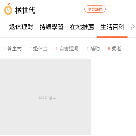
購買課程
退休理財
持續學習
在地推薦
生活百科
養生村
退休金
自書遺囑
補助
獨老