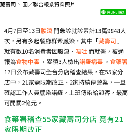
藏壽司。 圖／聯合報系資料照片
用LINE傳送
4月7日至13日
腹瀉
門急診就診累計13萬9848人
次，另有多起餐廳群聚感染，其中「
藏壽司
」
就有數10名消費者因腹瀉、
嘔吐
而就醫，被通
報為
食物中毒
，累積3人檢出
諾羅病毒
。
食藥署
17日公布藏壽司全台分店稽查結果，在55家分
店中，21家需限期改正、2家持續停營業，一旦
確認工作人員感染諾羅，上班傳染給顧客，最高
可開罰2億元。
食藥署稽查55家藏壽司分店 竟有21
家限期改正