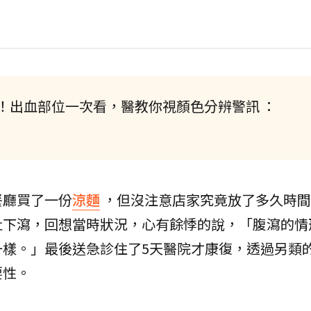
！出血部位一次看，醫教你視顏色分辨警訊 ：
餐廳買了一份
涼麵
，但沒注意店家究竟放了多久時間
吐下瀉，回想當時狀況，心有餘悸的說，「腹瀉的情
一樣。」最後送急診住了5天醫院才康復，透過另類
要性。