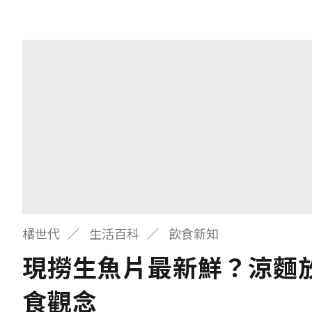
橘世代
生活百科
飲食新知
現撈生魚片最新鮮？涼麵
食觀念