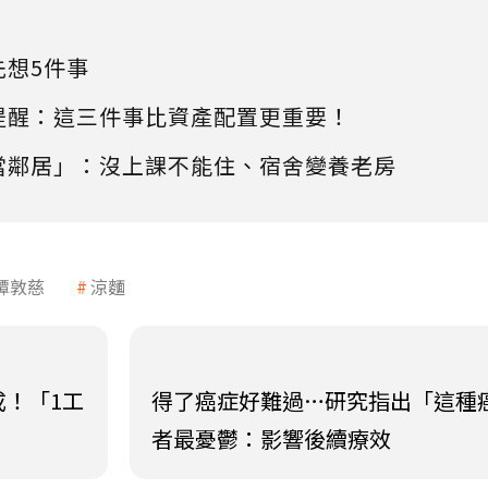
先想5件事
提醒：這三件事比資產配置更重要！
當鄰居」：沒上課不能住、宿舍變養老房
譚敦慈
涼麵
成！「1工
得了癌症好難過…研究指出「這種
者最憂鬱：影響後續療效