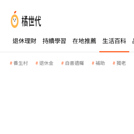
退休理財
持續學習
在地推薦
生活百科
養生村
退休金
自書遺囑
補助
獨老