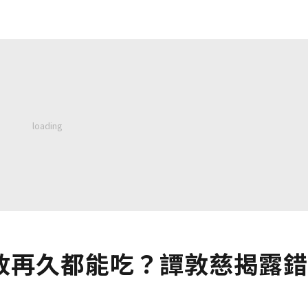
放再久都能吃？譚敦慈揭露錯