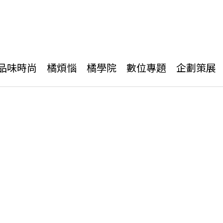
品味時尚
橘煩惱
橘學院
數位專題
企劃策展