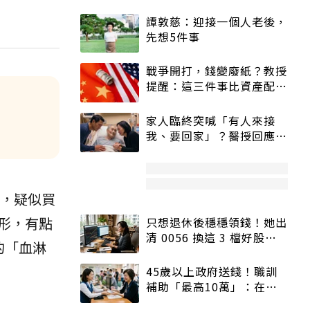
譚敦慈：迎接一個人老後，
先想5件事
戰爭開打，錢變廢紙？教授
提醒：這三件事比資產配置
更重要！
家人臨終突喊「有人來接
我、要回家」？醫授回應方
式快學：避免抱憾終生
，疑似買
形，有點
只想退休後穩穩領錢！她出
清 0056 換這 3 檔好股：
的「血淋
股價高點照樣買
45歲以上政府送錢！職訓
補助「最高10萬」：在
職、待業都能申請