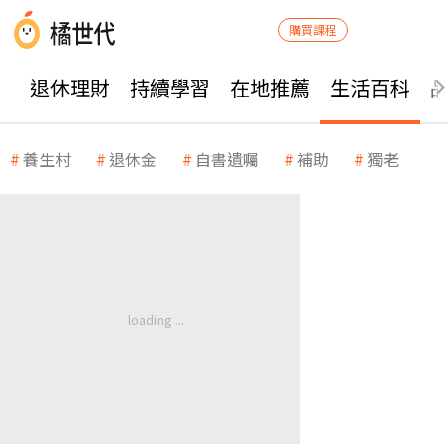
購買課程
退休理財
持續學習
在地推薦
生活百科
養生村
退休金
自書遺囑
補助
獨老