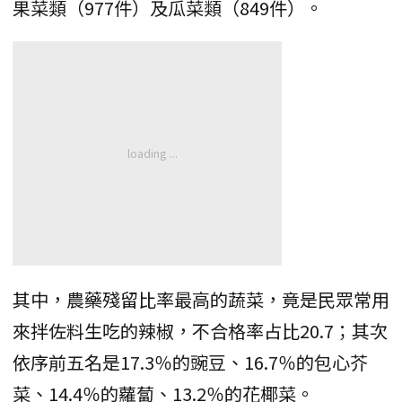
果菜類（977件）及瓜菜類（849件）。
其中，農藥殘留比率最高的蔬菜，竟是民眾常用
來拌佐料生吃的辣椒，不合格率占比20.7；其次
依序前五名是17.3％的豌豆、16.7％的包心芥
菜、14.4％的蘿蔔、13.2％的花椰菜。