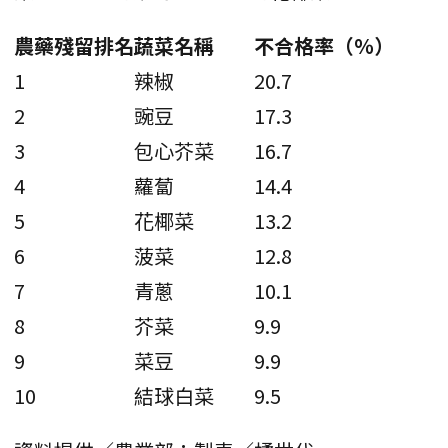
農藥殘留排名
蔬菜名稱
不合格率（％）
1
辣椒
20.7
2
豌豆
17.3
3
包心芥菜
16.7
4
蘿蔔
14.4
5
花椰菜
13.2
6
菠菜
12.8
7
青蔥
10.1
8
芥菜
9.9
9
菜豆
9.9
10
結球白菜
9.5