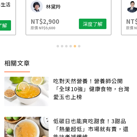
毒生活
林黛羚
NT$2,900
NT$
深度了解
了解
原價
NT$5,600
原價
N
相關文章
吃對天然營養！營養師公開
「全球10強」健康食物，台灣
愛玉也上榜
低碳日也能爽吃甜食！3甜品
「熱量超低」市場就有賣，還
能抗老補纖維