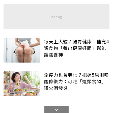
每天上大號≠腸胃健康！補充4
類食物「養出健康好腸」還能
護腦養神
免疫力也會老化？把握5原則喚
醒修復力：可吃「這類食物」
降火消發炎