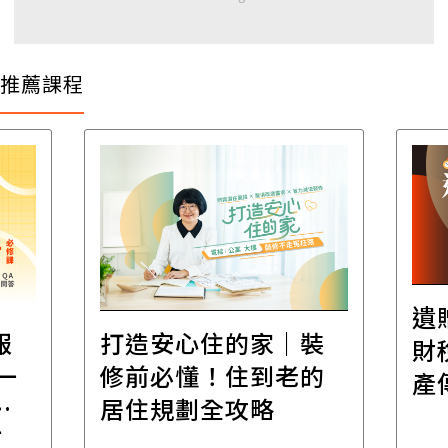
推薦課程
遺
報
打造安心住的家｜裝
財
一
修前必懂！住到老的
產
一
居住規劃全攻略
先