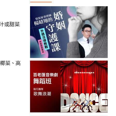
汁或甜菜
花椰菜、高