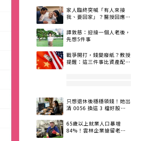
家人臨終突喊「有人來接
我、要回家」？醫授回應方
式快學：避免抱憾終生
譚敦慈：迎接一個人老後，
先想5件事
戰爭開打，錢變廢紙？教授
提醒：這三件事比資產配置
更重要！
只想退休後穩穩領錢！她出
清 0056 換這 3 檔好股：
股價高點照樣買
65歲以上就業人口暴增
84%！雲林企業搶留老員
工：穩定性高、經驗豐富