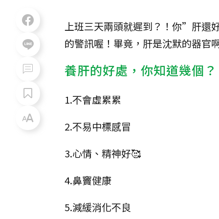
上班三天兩頭就遲到？！你”肝還
的警訊喔！畢竟，肝是沈默的器官
養肝的好處，你知道幾個？
1.不會虛累累
2.不易中標感冒
3.心情、精神好🥰
4.鼻竇健康
5.減緩消化不良