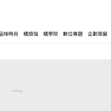
品味時尚
橘煩惱
橘學院
數位專題
企劃策展