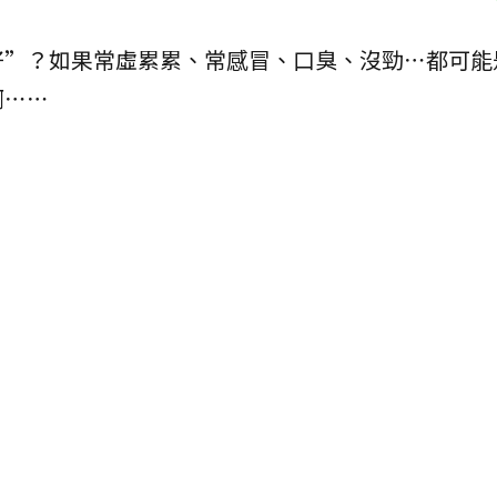
好”？如果常虛累累、常感冒、口臭、沒勁⋯都可能
啊⋯⋯