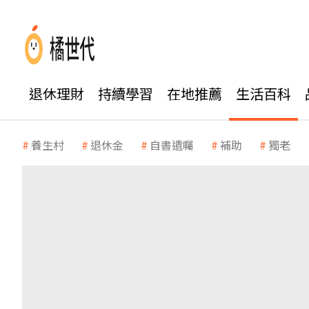
退休理財
持續學習
在地推薦
生活百科
養生村
退休金
自書遺囑
補助
獨老