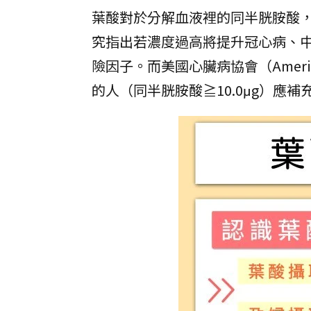
葉酸對於分解血液裡的同半胱胺酸
究指出若濃度過高將提升冠心病、
險因子。而美國心臟病協會（American
的人（同半胱胺酸≧10.0μg）應