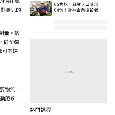
的潛在風
65歲以上就業人口暴增
會對胎兒的
84%！雲林企業搶留老員
工：穩定性高、經驗豐富
劑量。依
，備孕婦
都可向婦
重要物質，
動脈疾
熱門課程