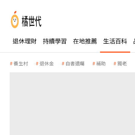
退休理財
持續學習
在地推薦
生活百科
養生村
退休金
自書遺囑
補助
獨老