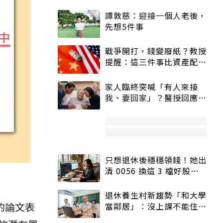
譚敦慈：迎接一個人老後，
先想5件事
戰爭開打，錢變廢紙？教授
提醒：這三件事比資產配置
更重要！
家人臨終突喊「有人來接
我、要回家」？醫授回應方
式快學：避免抱憾終生
只想退休後穩穩領錢！她出
清 0056 換這 3 檔好股：
股價高點照樣買
退休養生村新趨勢「和大學
刊的論文表
當鄰居」：沒上課不能住、
宿舍變養老房