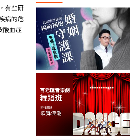
，有些研
疾病的危
胱胺酸血症