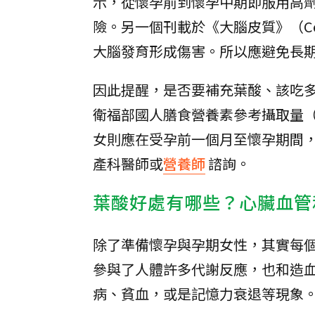
示，從懷孕前到懷孕中期即服用高
險。另一個刊載於《大腦皮質》（Cer
大腦發育形成傷害。所以應避免長
因此提醒，是否要補充葉酸、該吃
衛福部國人膳食營養素參考攝取量（
女則應在受孕前一個月至懷孕期間，
產科醫師或
營養師
諮詢。
葉酸好處有哪些？心臟血管
除了準備懷孕與孕期女性，其實每個
參與了人體許多代謝反應，也和造
病、貧血，或是記憶力衰退等現象