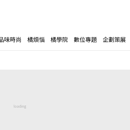
品味時尚
橘煩惱
橘學院
數位專題
企劃策展