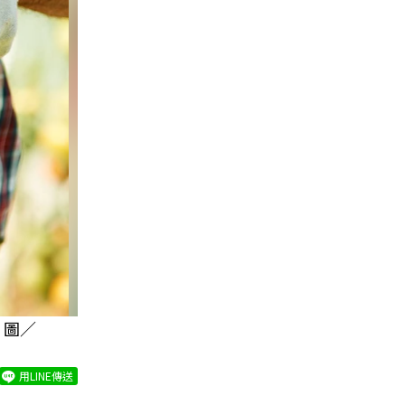
 圖／
用LINE傳送