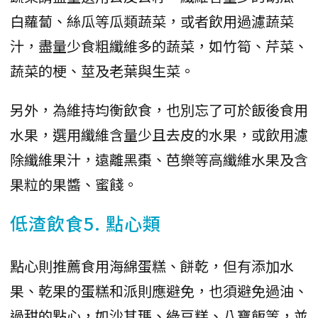
白蘿蔔、絲瓜等瓜類蔬菜，或者飲用過濾蔬菜
汁，盡量少食粗纖維多的蔬菜，如竹筍、芹菜、
蔬菜的梗、莖及老葉與生菜。
另外，為維持均衡飲食，也別忘了可於飯後食用
水果，選用纖維含量少且去皮的水果，或飲用濾
除纖維果汁，遠離黑棗、芭樂等高纖維水果及含
果粒的果醬、蜜餞。
低渣飲食5. 點心類
點心則推薦食用海綿蛋糕、餅乾，但有添加水
果、乾果的蛋糕和派則應避免，也須避免過油、
過甜的點心，如沙其瑪、綠豆糕、八寶飯等，並