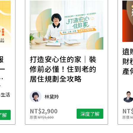
遺
報
打造安心住的家｜裝
財
一
修前必懂！住到老的
產
一
居住規劃全攻略
先
毒生活
林黛羚
NT$2,900
NT$
深度了解
了解
原價
NT$5,600
原價
N