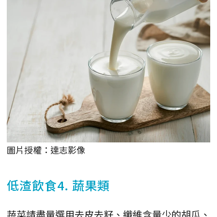
圖片授權：達志影像
低渣飲食4. 蔬果類
蔬菜請盡量選用去皮去籽、纖維含量少的胡瓜、