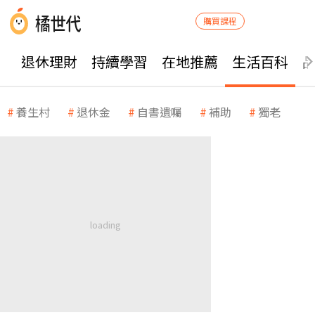
購買課程
退休理財
持續學習
在地推薦
生活百科
養生村
退休金
自書遺囑
補助
獨老