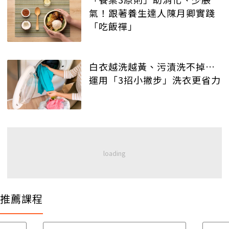
氣！跟著養生達人陳月卿實踐
「吃飯禪」
白衣越洗越黃、污漬洗不掉…
運用「3招小撇步」洗衣更省力
推薦課程