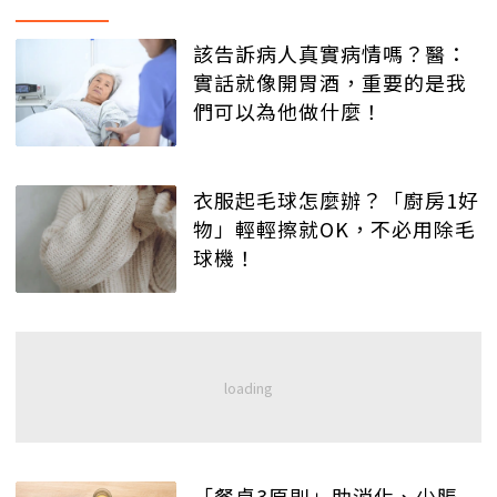
該告訴病人真實病情嗎？醫：
實話就像開胃酒，重要的是我
們可以為他做什麼！
衣服起毛球怎麼辦？「廚房1好
物」輕輕擦就OK，不必用除毛
球機！
「餐桌3原則」助消化、少脹