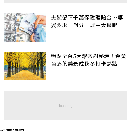
夫逝留下千萬保險理賠金…婆
婆要求「對分」理由太傻眼
盤點全台5大銀杏樹秘境！金黃
色落葉美景成秋冬打卡熱點