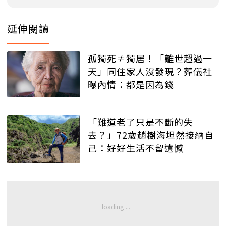
延伸閱讀
孤獨死≠獨居！「離世超過一
天」同住家人沒發現？葬儀社
曝內情：都是因為錢
「難道老了只是不斷的失
去？」72歲趙樹海坦然接納自
己：好好生活不留遺憾