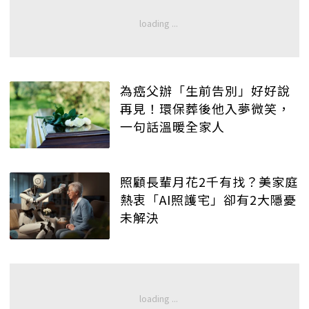
為癌父辦「生前告別」好好說
再見！環保葬後他入夢微笑，
一句話溫暖全家人
照顧長輩月花2千有找？美家庭
熱衷「AI照護宅」卻有2大隱憂
未解決