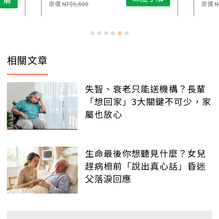
了解
原價
NT$5,600
原價
N
相關文章
失智、衰老只能送機構？長輩
「想回家」3大關鍵不可少，家
屬也放心
生命最後你想聽見什麼？女兒
趕病榻前「說出真心話」昏迷
父落淚回應