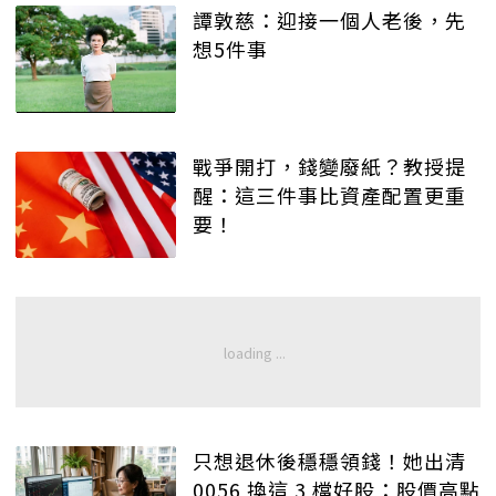
譚敦慈：迎接一個人老後，先
想5件事
戰爭開打，錢變廢紙？教授提
醒：這三件事比資產配置更重
要！
只想退休後穩穩領錢！她出清
0056 換這 3 檔好股：股價高點