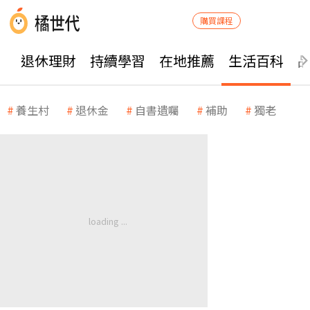
購買課程
退休理財
持續學習
在地推薦
生活百科
養生村
退休金
自書遺囑
補助
獨老