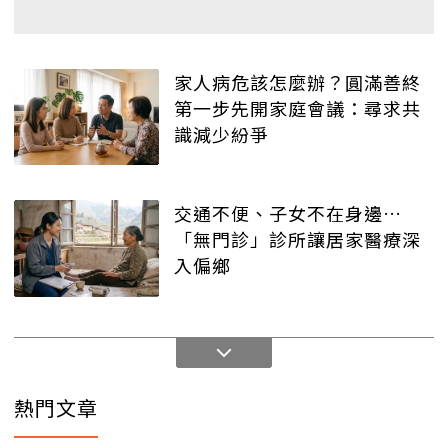
家人病危該怎麼辦？圓滿善終
第一步先開家庭會議：尋求共
識減少紛爭
交通不便、子女不在身邊…
「無門診」診所讓居家醫療深
入偏鄉
熱門文章