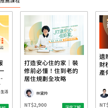
推薦課程
遺
報
打造安心住的家｜裝
財
一
修前必懂！住到老的
產
一
居住規劃全攻略
先
毒生活
林黛羚
NT$2,900
NT$
深度了解