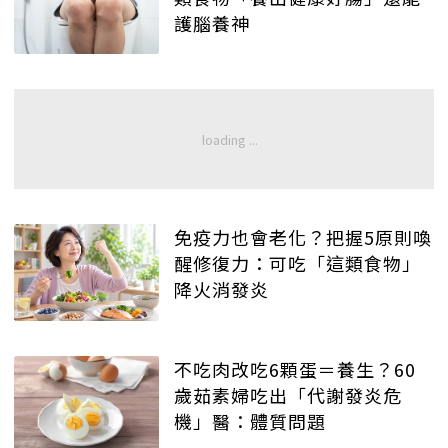
護腦養神
免疫力也會老化？把握5原則喚
醒修復力：可吃「這類食物」
降火消發炎
不吃肉改吃6顆蛋＝養生？60
歲茹素婦吃出「代謝發炎危
機」醫：體質問題