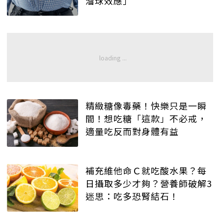
溜球效應」
精緻糖像毒藥！快樂只是一瞬
間！想吃糖「這款」不必戒，
適量吃反而對身體有益
補充維他命Ｃ就吃酸水果？每
日攝取多少才夠？營養師破解3
迷思：吃多恐腎結石！