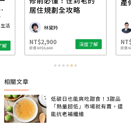
一
修前必懂！住到老的
產
一
居住規劃全攻略
先
毒生活
林黛羚
NT$2,900
NT$
深度了解
了解
原價
NT$5,600
原價
N
相關文章
低碳日也能爽吃甜食！3甜品
「熱量超低」市場就有賣，還
能抗老補纖維