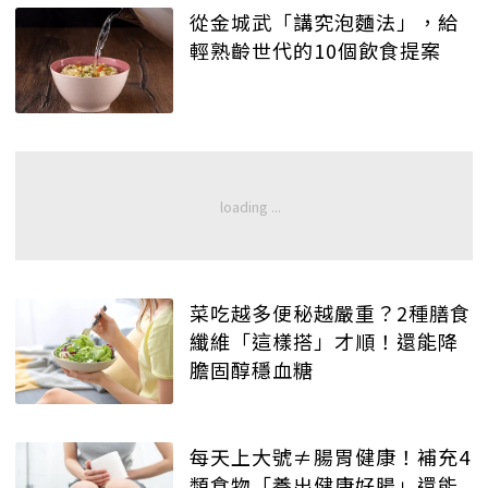
從金城武「講究泡麵法」，給
輕熟齡世代的10個飲食提案
菜吃越多便秘越嚴重？2種膳食
纖維「這樣搭」才順！還能降
膽固醇穩血糖
每天上大號≠腸胃健康！補充4
類食物「養出健康好腸」還能