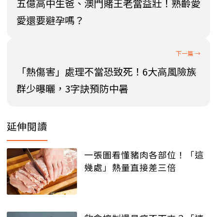
五億高中生爸、澳門賭王老當益壯！熟齡愛
愛還要避孕嗎？
「熱傷害」處理不當恐致死！6大高風險族
群少曝曬，3字訣預防中暑
延伸閱讀
一張圖看懂豬肉各部位！「這
幾處」熱量直接差三倍