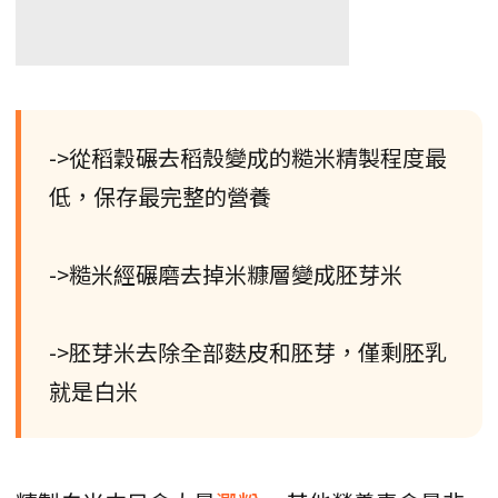
->從稻穀碾去稻殼變成的糙米精製程度最
低，保存最完整的營養
->糙米經碾磨去掉米糠層變成胚芽米
->胚芽米去除全部麩皮和胚芽，僅剩胚乳
就是白米