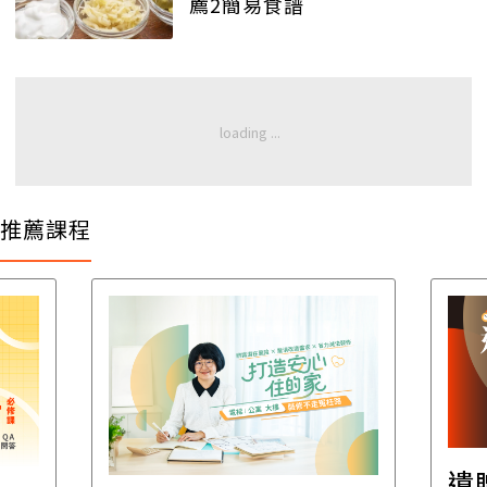
薦2簡易食譜
推薦課程
遺