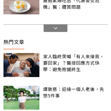
歲茹素婦吃出「代謝發炎危
機」醫：體質問題
熱門文章
家人臨終突喊「有人來接我、
要回家」？醫授回應方式快
學：避免抱憾終生
譚敦慈：迎接一個人老後，先
想5件事