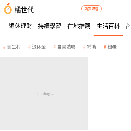
購買課程
退休理財
持續學習
在地推薦
生活百科
養生村
退休金
自書遺囑
補助
獨老