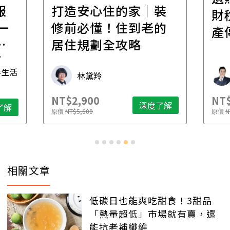
報
打造安心住的家｜裝
財
一
修前必懂！住到老的
產
一
居住規劃全攻略
先
毒生活
林黛羚
NT$2,900
NT$
深度了解
了解
原價
NT$5,600
原價
N
相關文章
低碳日也能爽吃甜食！3甜品
「熱量超低」市場就有賣，還
能抗老補纖維