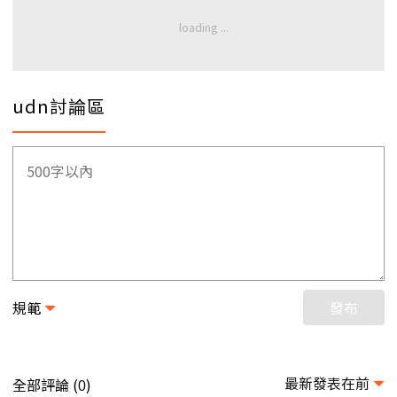
udn討論區
規範
發布
最新發表在前
全部評論 (
)
0