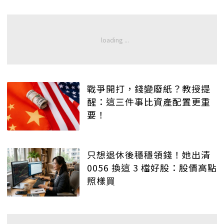
戰爭開打，錢變廢紙？教授提
醒：這三件事比資產配置更重
要！
只想退休後穩穩領錢！她出清
0056 換這 3 檔好股：股價高點
照樣買