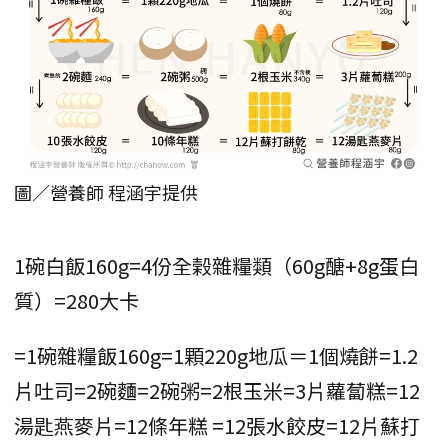
圖／營養師 程涵宇提供
1碗白飯160g=4份全榖雜糧類（60g醣+8g蛋白
質）=280大卡
=1碗雜糧飯160g=1顆220g地瓜＝1個燒餅=1.2
片吐司=2碗麵=2碗粥=2根玉米=3片蘿蔔糕=12
湯匙燕麥片=12條年糕 =12張水餃皮=12片蘇打