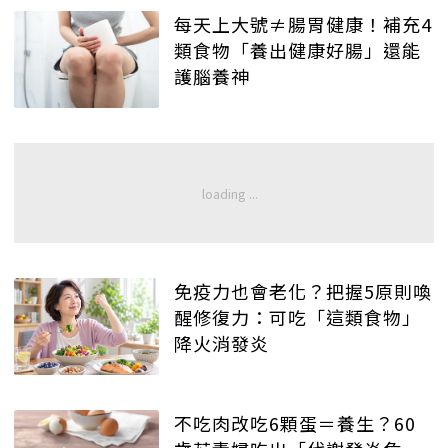
每天上大號≠腸胃健康！補充4
類食物「養出健康好腸」還能
護腦養神
免疫力也會老化？把握5原則喚
醒修復力：可吃「這類食物」
降火消發炎
不吃肉改吃6顆蛋＝養生？60