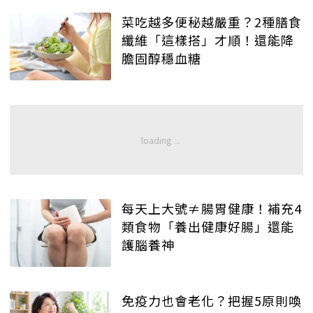
菜吃越多便秘越嚴重？2種膳食
纖維「這樣搭」才順！還能降
膽固醇穩血糖
每天上大號≠腸胃健康！補充4
類食物「養出健康好腸」還能
護腦養神
免疫力也會老化？把握5原則喚