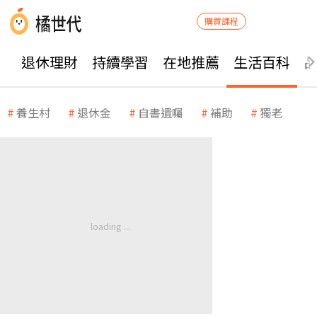
購買課程
退休理財
持續學習
在地推薦
生活百科
養生村
退休金
自書遺囑
補助
獨老