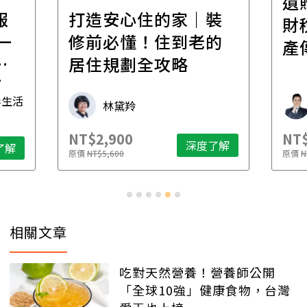
遺
報
打造安心住的家｜裝
財
一
修前必懂！住到老的
產
一
居住規劃全攻略
先
毒生活
林黛羚
NT$2,900
NT$
深度了解
了解
原價
NT$5,600
原價
N
相關文章
吃對天然營養！營養師公開
「全球10強」健康食物，台灣