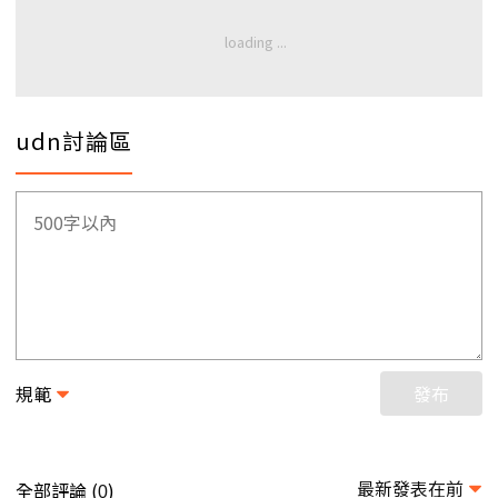
udn討論區
規範
發布
最新發表在前
全部評論 (
)
0